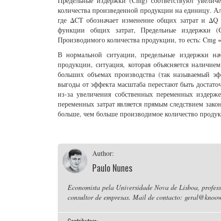
Предельные издержки (Cmg) соответствуют увелич
количества произведенной продукции на единицу. А
где ΔCT обозначает изменение общих затрат и ΔQ 
функции общих затрат, Предельные издержки (
Производимого количества продукции, то есть: Cmg =
В нормальной ситуации, предельные издержки на
продукции, ситуация, которая объясняется наличие
больших объемах производства (так называемый эфф
выгоды от эффекта масштаба перестают быть достат
из-за увеличения собственных переменных издерж
переменных затрат является прямым следствием зак
больше, чем больше производимое количество проду
Author:
Paulo Nunes
Economista pela Universidade Nova de Lisboa, professo
consultor de empresas. Mail de contacto: geral@knoow
Contributors: