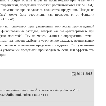
ению в общем объеме затрат на производство при увеличении
лгебраически, предельные издержки рассчитываются как ΔCT/ΔQ,
– изменение производимого количества продукции. Исходя из
Cmg) могут быть рассчитаны как производная от функции
 δCT / δQ.
чинают снижаться при увеличении количества произведенной
м фиксированных расходов, которые как бы «растворяются» при
ект масштаба). Тем не менее, начиная с определенной точки,
очными для противодействия увеличению расходов, возникающих
ек, вызывая повышение предельных издержек. Это увеличение
она убывающей предельной производительности, чьи эффекты тем
кции.
26-11-2015
r universitário nas áreas da economia e da gestão, gestor e
Saiba mais sobre o autor
>>>
.net