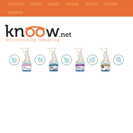
PORTUGUÊS
ESPAÑOL
ENGLISH
FRANÇAIS
DEUTSCH
РУССКИЙ
UKRAINIAN