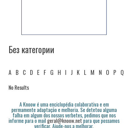
Без категории
A
B
C
D
E
F
G
H
I
J
K
L
M
N
O
P
Q
No Results
A Knoow é uma enciclopédia colaborativa e em
permamente adaptação e melhoria. Se detetou alguma
falha em algum dos nossos verbetes, pedimos que nos
informe para o mail
geral@knoow.net
para que possamos
verificar. Ajude-nos a melhorar.