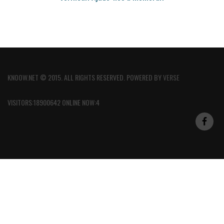
KNOOW.NET © 2015. ALL RIGHTS RESERVED. POWERED BY
VERSE
VISITORS:18900642 ONLINE NOW:4