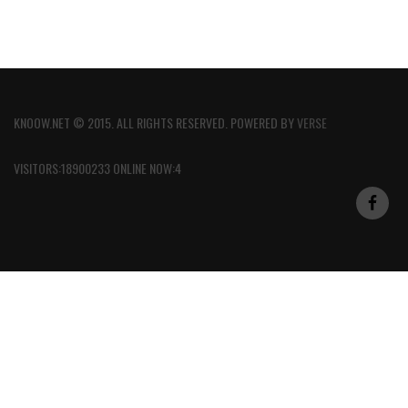
KNOOW.NET © 2015. ALL RIGHTS RESERVED. POWERED BY
VERSE
VISITORS:18900233 ONLINE NOW:4