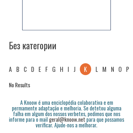
Без категории
A
B
C
D
E
F
G
H
I
J
K
L
M
N
O
P
No Results
A Knoow é uma enciclopédia colaborativa e em
permamente adaptação e melhoria. Se detetou alguma
falha em algum dos nossos verbetes, pedimos que nos
informe para o mail
geral@knoow.net
para que possamos
verificar. Ajude-nos a melhorar.