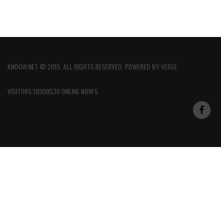
KNOOW.NET © 2015. ALL RIGHTS RESERVED. POWERED BY
VERSE
VISITORS:18900530 ONLINE NOW:5