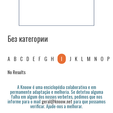
Без категории
A
B
C
D
E
F
G
H
I
J
K
L
M
N
O
P
No Results
A Knoow é uma enciclopédia colaborativa e em
permamente adaptação e melhoria. Se detetou alguma
falha em algum dos nossos verbetes, pedimos que nos
informe para o mail
geral@knoow.net
para que possamos
verificar. Ajude-nos a melhorar.