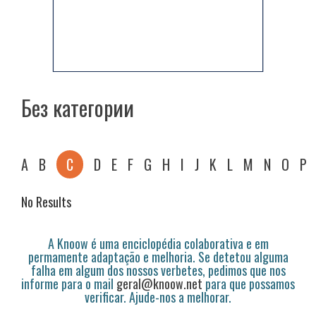
Без категории
A
B
C
D
E
F
G
H
I
J
K
L
M
N
O
P
No Results
A Knoow é uma enciclopédia colaborativa e em
permamente adaptação e melhoria. Se detetou alguma
falha em algum dos nossos verbetes, pedimos que nos
informe para o mail
geral@knoow.net
para que possamos
verificar. Ajude-nos a melhorar.