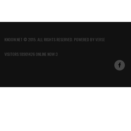
KNOOW.NET © 2015. ALL RIGHTS RESERVED. POWERED BY
VERSE
VISITORS:18901426 ONLINE NOW:3