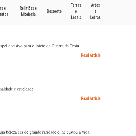
Terras
Artes
as e
Religiões e
Desporto
e
e
entos
Mitologia
Locais
Letras
el decisivo para o início da Guerra de Troia.
Read Article
maldade e crueldade.
Read Article
a beleza era de grande raridade e lhe custou a vida.