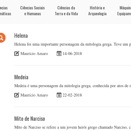
ncias
Ciências Sociais
Ciências da
História e
Máquin
máticas
e Humanas
Terra e da Vida
Arqueologia
Equipam
Helena
Helena foi uma importante personagem da mitologia grega. Teve um pap
Maurício Amaro
14-06-2018
Medeia
Medeia é uma personagem da mitologia grega, conhecida por atos de 
Maurício Amaro
22-02-2018
Mito de Narciso
Mito de Narciso se refere a um jovem herói grego chamado Narciso, cuj