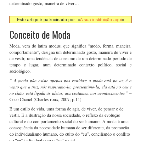
determinado gosto, maneira de viver…
Este artigo é patrocinado por: «
A sua instituição aqui
»
Conceito de Moda
Moda, vem do latim modus, que significa “modo, forma, maneira,
comportamento”, designa um determinado gosto, maneira de viver e
de vestir, uma tendência de consumo de um determinado período de
tempo e lugar, num determinado contexto político, social e
sociológico.
“ A moda não existe apenas nos vestidos; a moda está no ar, é o
vento que a traz, nós respiramo-la, pressentimo-la, ela está no céu e
no chão, está ligada às ideias, aos costumes, aos acontecimentos.”
–
Coco Chanel (Charles-roux, 2007; p.11)
É um estilo de vida, uma forma de agir, de viver, de pensar e de
vestir. É a ilustração da nossa sociedade, o reflexo da evolução
cultural e do comportamento social do ser humano. A moda é uma
consequência da necessidade humana de ser diferente, da promoção
do individualismo humano, do culto do “eu”, conciliando o conflito
do “eu” individual com o “eu” social.