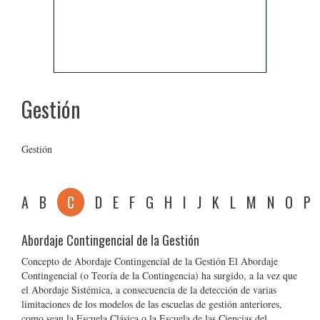
Gestión
Gestión
A
B
C
D
E
F
G
H
I
J
K
L
M
N
O
P
Abordaje Contingencial de la Gestión
Concepto de Abordaje Contingencial de la Gestión El Abordaje
Contingencial (o Teoría de la Contingencia) ha surgido, a la vez que
el Abordaje Sistémica, a consecuencia de la detección de varias
limitaciones de los modelos de las escuelas de gestión anteriores,
como sean la Escuela Clásica o la Escuela de las Ciencias del