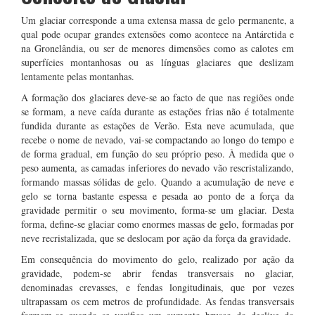
Um glaciar corresponde a uma extensa massa de gelo permanente, a
qual pode ocupar grandes extensões como acontece na Antárctida e
na Gronelândia, ou ser de menores dimensões como as calotes em
superfícies montanhosas ou as línguas glaciares que deslizam
lentamente pelas montanhas.
A formação dos glaciares deve-se ao facto de que nas regiões onde
se formam, a neve caída durante as estações frias não é totalmente
fundida durante as estações de Verão. Esta neve acumulada, que
recebe o nome de nevado, vai-se compactando ao longo do tempo e
de forma gradual, em função do seu próprio peso. À medida que o
peso aumenta, as camadas inferiores do nevado vão rescristalizando,
formando massas sólidas de gelo. Quando a acumulação de neve e
gelo se torna bastante espessa e pesada ao ponto de a força da
gravidade permitir o seu movimento, forma-se um glaciar. Desta
forma, define-se glaciar como enormes massas de gelo, formadas por
neve recristalizada, que se deslocam por ação da força da gravidade.
Em consequência do movimento do gelo, realizado por ação da
gravidade, podem-se abrir fendas transversais no glaciar,
denominadas crevasses, e fendas longitudinais, que por vezes
ultrapassam os cem metros de profundidade. As fendas transversais