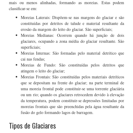
mais ou menos alinhadas, formando as moreias. Estas podem
classificar-se em:
Moreias Laterais: Dispõem-se nas margens do glaciar e são
constituídas por detritos de talude e material resultante da
erosão da margem do leito do glaciar. São superficiais;
Moreias Medianas: Ocorrem quando há junção de dois
glaciares, ocupando a zona média do glaciar resultante. São
superficiais;
Moreias Internas: São formadas pelo material detrítico que
cai nas fendas;
Moreias de Fundo: São constituídas pelos detritos que
atingem o leito do glaciar;
Moreias Frontais: São constituídas pelos materiais detríticos
que se depositam na frente do glaciar; na parte terminal de
uma moreia frontal pode constituir-se uma torrente glaciária
ou um rio; quando os glaciares retrocedem devido à elevação
da temperatura, podem constituir-se depressões limitadas por
moreias frontais que são preenchidas pela água resultante da
fusão do gelo formando lagos de barragem.
Tipos de Glaciares