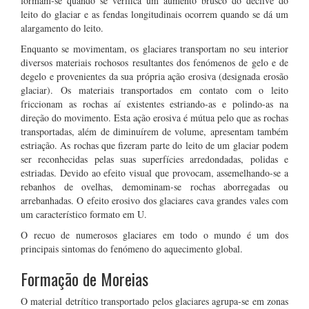
formam-se quando se verifica um aumento brusco do declive do
leito do glaciar e as fendas longitudinais ocorrem quando se dá um
alargamento do leito.
Enquanto se movimentam, os glaciares transportam no seu interior
diversos materiais rochosos resultantes dos fenómenos de gelo e de
degelo e provenientes da sua própria ação erosiva (designada erosão
glaciar). Os materiais transportados em contato com o leito
friccionam as rochas aí existentes estriando-as e polindo-as na
direção do movimento. Esta ação erosiva é mútua pelo que as rochas
transportadas, além de diminuírem de volume, apresentam também
estriação. As rochas que fizeram parte do leito de um glaciar podem
ser reconhecidas pelas suas superfícies arredondadas, polidas e
estriadas. Devido ao efeito visual que provocam, assemelhando-se a
rebanhos de ovelhas, demominam-se rochas aborregadas ou
arrebanhadas. O efeito erosivo dos glaciares cava grandes vales com
um característico formato em U.
O recuo de numerosos glaciares em todo o mundo é um dos
principais sintomas do fenómeno do aquecimento global.
Formação de Moreias
O material detrítico transportado pelos glaciares agrupa-se em zonas