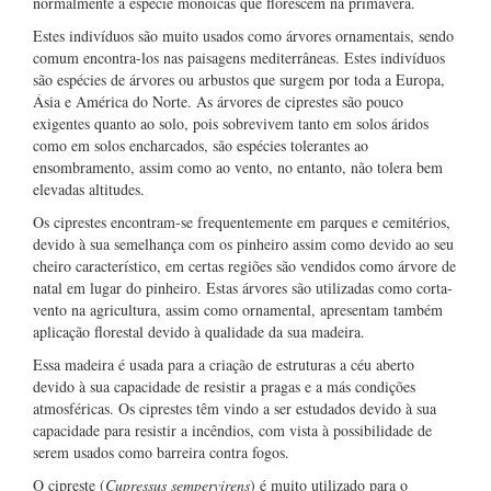
normalmente a espécie monoicas que florescem na primavera.
Estes indivíduos são muito usados como árvores ornamentais, sendo
comum encontra-los nas paisagens mediterrâneas. Estes indivíduos
são espécies de árvores ou arbustos que surgem por toda a Europa,
Ásia e América do Norte. As árvores de ciprestes são pouco
exigentes quanto ao solo, pois sobrevivem tanto em solos áridos
como em solos encharcados, são espécies tolerantes ao
ensombramento, assim como ao vento, no entanto, não tolera bem
elevadas altitudes.
Os ciprestes encontram-se frequentemente em parques e cemitérios,
devido à sua semelhança com os pinheiro assim como devido ao seu
cheiro característico, em certas regiões são vendidos como árvore de
natal em lugar do pinheiro. Estas árvores são utilizadas como corta-
vento na agricultura, assim como ornamental, apresentam também
aplicação florestal devido à qualidade da sua madeira.
Essa madeira é usada para a criação de estruturas a céu aberto
devido à sua capacidade de resistir a pragas e a más condições
atmosféricas. Os ciprestes têm vindo a ser estudados devido à sua
capacidade para resistir a incêndios, com vista à possibilidade de
serem usados como barreira contra fogos.
O cipreste (
Cupressus sempervirens
) é muito utilizado para o