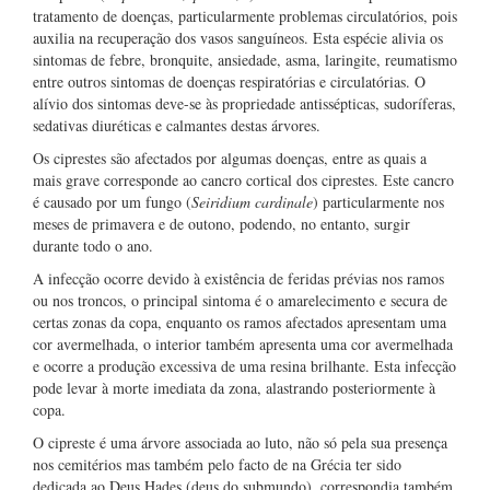
tratamento de doenças, particularmente problemas circulatórios, pois
auxilia na recuperação dos vasos sanguíneos. Esta espécie alivia os
sintomas de febre, bronquite, ansiedade, asma, laringite, reumatismo
entre outros sintomas de doenças respiratórias e circulatórias. O
alívio dos sintomas deve-se às propriedade antissépticas, sudoríferas,
sedativas diuréticas e calmantes destas árvores.
Os ciprestes são afectados por algumas doenças, entre as quais a
mais grave corresponde ao cancro cortical dos ciprestes. Este cancro
é causado por um fungo (
Seiridium cardinale
) particularmente nos
meses de primavera e de outono, podendo, no entanto, surgir
durante todo o ano.
A infecção ocorre devido à existência de feridas prévias nos ramos
ou nos troncos, o principal sintoma é o amarelecimento e secura de
certas zonas da copa, enquanto os ramos afectados apresentam uma
cor avermelhada, o interior também apresenta uma cor avermelhada
e ocorre a produção excessiva de uma resina brilhante. Esta infecção
pode levar à morte imediata da zona, alastrando posteriormente à
copa.
O cipreste é uma árvore associada ao luto, não só pela sua presença
nos cemitérios mas também pelo facto de na Grécia ter sido
dedicada ao Deus Hades (deus do submundo), correspondia também