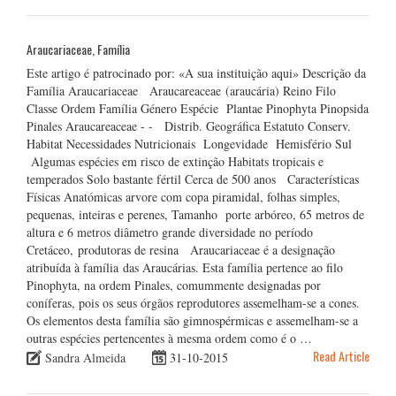
Araucariaceae, Família
Este artigo é patrocinado por: «A sua instituição aqui» Descrição da
Família Araucariaceae Araucareaceae (araucária) Reino Filo
Classe Ordem Família Género Espécie Plantae Pinophyta Pinopsida
Pinales Araucareaceae - - Distrib. Geográfica Estatuto Conserv.
Habitat Necessidades Nutricionais Longevidade Hemisfério Sul
Algumas espécies em risco de extinção Habitats tropicais e
temperados Solo bastante fértil Cerca de 500 anos Características
Físicas Anatómicas arvore com copa piramidal, folhas simples,
pequenas, inteiras e perenes, Tamanho porte arbóreo, 65 metros de
altura e 6 metros diâmetro grande diversidade no período
Cretáceo, produtoras de resina Araucariaceae é a designação
atribuída à família das Araucárias. Esta família pertence ao filo
Pinophyta, na ordem Pinales, comummente designadas por
coníferas, pois os seus órgãos reprodutores assemelham-se a cones.
Os elementos desta família são gimnospérmicas e assemelham-se a
outras espécies pertencentes à mesma ordem como é o …
Read Article
Sandra Almeida
31-10-2015