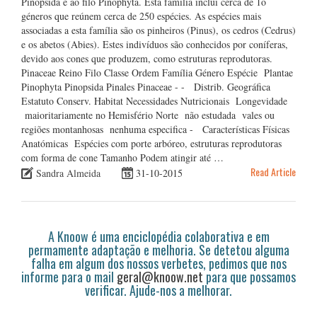
Pinopsida e ao filo Pinophyta. Esta família inclui cerca de 1o
géneros que reúnem cerca de 250 espécies. As espécies mais
associadas a esta família são os pinheiros (Pinus), os cedros (Cedrus)
e os abetos (Abies). Estes indivíduos são conhecidos por coníferas,
devido aos cones que produzem, como estruturas reprodutoras.
Pinaceae Reino Filo Classe Ordem Família Género Espécie Plantae
Pinophyta Pinopsida Pinales Pinaceae - - Distrib. Geográfica
Estatuto Conserv. Habitat Necessidades Nutricionais Longevidade
maioritariamente no Hemisfério Norte não estudada vales ou
regiões montanhosas nenhuma especifica - Características Físicas
Anatómicas Espécies com porte arbóreo, estruturas reprodutoras
com forma de cone Tamanho Podem atingir até …
Read Article
Sandra Almeida
31-10-2015
A Knoow é uma enciclopédia colaborativa e em
permamente adaptação e melhoria. Se detetou alguma
falha em algum dos nossos verbetes, pedimos que nos
informe para o mail
geral@knoow.net
para que possamos
verificar. Ajude-nos a melhorar.