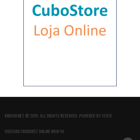
KNOOW.NET © 2015. ALL RIGHTS RESERVED. POWERED BY
VERSE
VISITORS:18880857 ONLINE NOW:10