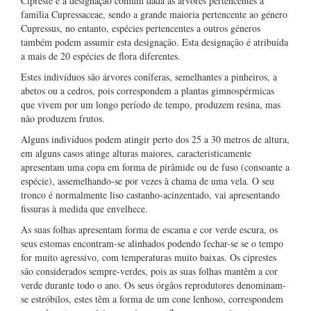
Cipreste é a designação comum dada às árvores pertencentes à
família Cupressaceae, sendo a grande maioria pertencente ao género
Cupressus, no entanto, espécies pertencentes a outros géneros
também podem assumir esta designação. Esta designação é atribuída
a mais de 20 espécies de flora diferentes.
Estes indivíduos são árvores coníferas, semelhantes a pinheiros, a
abetos ou a cedros, pois correspondem a plantas gimnospérmicas
que vivem por um longo período de tempo, produzem resina, mas
não produzem frutos.
Alguns indivíduos podem atingir perto dos 25 a 30 metros de altura,
em alguns casos atinge alturas maiores, caracteristicamente
apresentam uma copa em forma de pirâmide ou de fuso (consoante a
espécie), assemelhando-se por vezes à chama de uma vela. O seu
tronco é normalmente liso castanho-acinzentado, vai apresentando
fissuras à medida que envelhece.
As suas folhas apresentam forma de escama e cor verde escura, os
seus estomas encontram-se alinhados podendo fechar-se se o tempo
for muito agressivo, com temperaturas muito baixas. Os ciprestes
são considerados sempre-verdes, pois as suas folhas mantêm a cor
verde durante todo o ano. Os seus órgãos reprodutores denominam-
se estróbilos, estes têm a forma de um cone lenhoso, correspondem