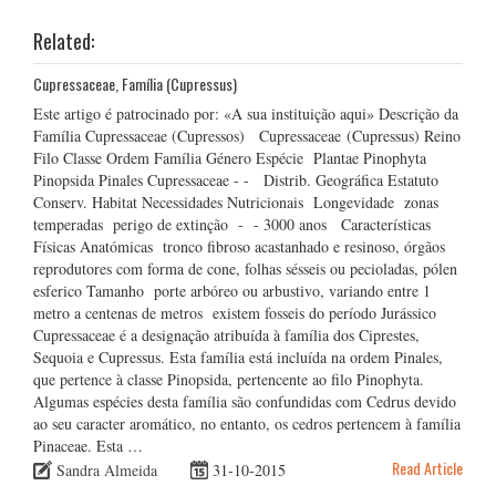
Related:
Cupressaceae, Família (Cupressus)
Este artigo é patrocinado por: «A sua instituição aqui» Descrição da
Família Cupressaceae (Cupressos) Cupressaceae (Cupressus) Reino
Filo Classe Ordem Família Género Espécie Plantae Pinophyta
Pinopsida Pinales Cupressaceae - - Distrib. Geográfica Estatuto
Conserv. Habitat Necessidades Nutricionais Longevidade zonas
temperadas perigo de extinção - - 3000 anos Características
Físicas Anatómicas tronco fibroso acastanhado e resinoso, órgãos
reprodutores com forma de cone, folhas sésseis ou pecioladas, pólen
esferico Tamanho porte arbóreo ou arbustivo, variando entre 1
metro a centenas de metros existem fosseis do período Jurássico
Cupressaceae é a designação atribuída à família dos Ciprestes,
Sequoia e Cupressus. Esta família está incluída na ordem Pinales,
que pertence à classe Pinopsida, pertencente ao filo Pinophyta.
Algumas espécies desta família são confundidas com Cedrus devido
ao seu caracter aromático, no entanto, os cedros pertencem à família
Pinaceae. Esta …
Read Article
Sandra Almeida
31-10-2015