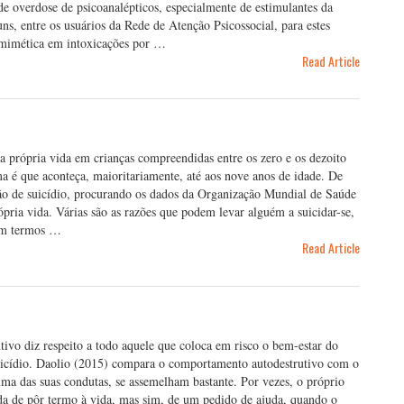
e overdose de psicoanalépticos, especialmente de estimulantes da
uns, entre os usuários da Rede de Atenção Psicossocial, para estes
omimética em intoxicações por …
Read Article
 a própria vida em crianças compreendidas entre os zero e os dezoito
a é que aconteça, maioritariamente, até aos nove anos de idade. De
ão de suicídio, procurando os dados da Organização Mundial de Saúde
pria vida. Várias são as razões que podem levar alguém a suicidar-se,
, em termos …
Read Article
vo diz respeito a todo aquele que coloca em risco o bem-estar do
uicídio. Daolio (2015) compara o comportamento autodestrutivo com o
uma das suas condutas, se assemelham bastante. Por vezes, o próprio
da de pôr termo à vida, mas sim, de um pedido de ajuda, quando o