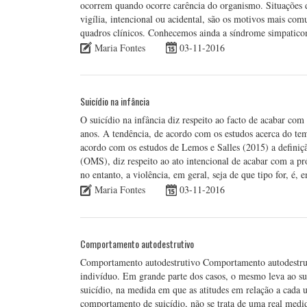
ocorrem quando ocorre carência do organismo. Situações d
vigília, intencional ou acidental, são os motivos mais com
quadros clínicos. Conhecemos ainda a síndrome simpatic
Maria Fontes
03-11-2016
Suicídio na infância
O suicídio na infância diz respeito ao facto de acabar com
anos. A tendência, de acordo com os estudos acerca do tem
acordo com os estudos de Lemos e Salles (2015) a definiç
(OMS), diz respeito ao ato intencional de acabar com a pró
no entanto, a violência, em geral, seja de que tipo for, é
Maria Fontes
03-11-2016
Comportamento autodestrutivo
Comportamento autodestrutivo Comportamento autodestruti
indivíduo. Em grande parte dos casos, o mesmo leva ao s
suicídio, na medida em que as atitudes em relação a cada 
comportamento de suicídio, não se trata de uma real medi