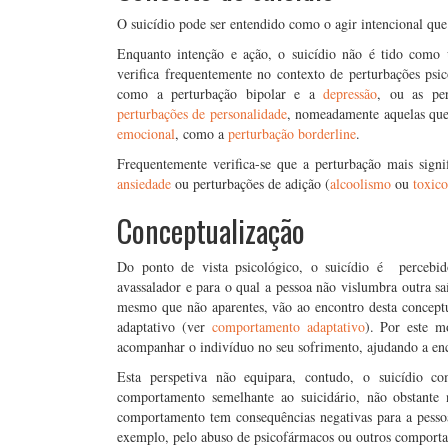
O suicídio pode ser entendido como o agir intencional qu
Enquanto intenção e ação, o suicídio não é tido como
verifica frequentemente no contexto de perturbações psic
como a perturbação bipolar e a
depressão
, ou as per
perturbações de personalidade
, nomeadamente aquelas que
emocional
, como a
perturbação borderline
.
Frequentemente verifica-se que a perturbação mais signi
ansiedade
ou perturbações de adição (
alcoolismo
ou
toxic
Conceptualização
Do ponto de vista psicológico, o suicídio é percebi
avassalador e para o qual a pessoa não vislumbra outra sa
mesmo que não aparentes, vão ao encontro desta conceptu
adaptativo (ver
comportamento adaptativo
). Por este m
acompanhar o indivíduo no seu sofrimento, ajudando a enco
Esta perspetiva não equipara, contudo, o suicídio
comportamento semelhante ao suicidário, não obstante 
comportamento tem consequências negativas para a pessoa,
exemplo, pelo abuso de psicofármacos ou outros comportam