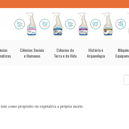
ncias
Ciências Sociais
Ciências da
História e
Máquin
máticas
e Humanas
Terra e da Vida
Arqueologia
Equipam
e tem como propósito ou expetativa a própria morte.