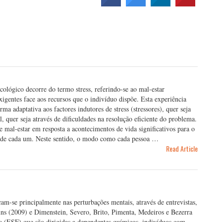
icológico decorre do termo stress, referindo-se ao mal-estar
igentes face aos recursos que o indivíduo dispõe. Esta experiência
ma adaptativa aos factores indutores de stress (stressores), quer seja
, quer seja através de dificuldades na resolução eficiente do problema.
 mal-estar em resposta a acontecimentos de vida significativos para o
va de cada um. Neste sentido, o modo como cada pessoa …
Read Article
m-se principalmente nas perturbações mentais, através de entrevistas,
ins (2009) e Dimenstein, Severo, Brito, Pimenta, Medeiros e Bezerra
ia (ESF) que são dirigidas a dependentes químicos, indivíduos com