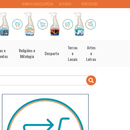
SOBRE A ENCICLOPÉDIA
AUTORES
PORTUGUÊS
Terras
Artes
as e
Religiões e
Desporto
e
e
entos
Mitologia
Locais
Letras