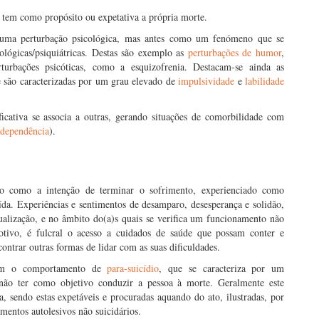
e tem como propósito ou expetativa a própria morte.
 uma perturbação psicológica, mas antes como um fenómeno que se
ológicas/psiquiátricas. Destas são exemplo as
perturbações de humor
,
turbações psicóticas, como a esquizofrenia. Destacam-se ainda as
 são caracterizadas por um grau elevado de
impulsividade
e
labilidade
ficativa se associa a outras, gerando situações de comorbilidade com
odependência
).
do como a intenção de terminar o sofrimento, experienciado como
ída. Experiências e sentimentos de desamparo, desesperança e solidão,
alização, e no âmbito do(a)s quais se verifica um funcionamento não
otivo, é fulcral o acesso a cuidados de saúde que possam conter e
ntrar outras formas de lidar com as suas dificuldades.
 com o comportamento de
para-suicídio
, que se caracteriza por um
não ter como objetivo conduzir a pessoa à morte. Geralmente este
 sendo estas expetáveis e procuradas aquando do ato, ilustradas, por
entos autolesivos não suicidários.