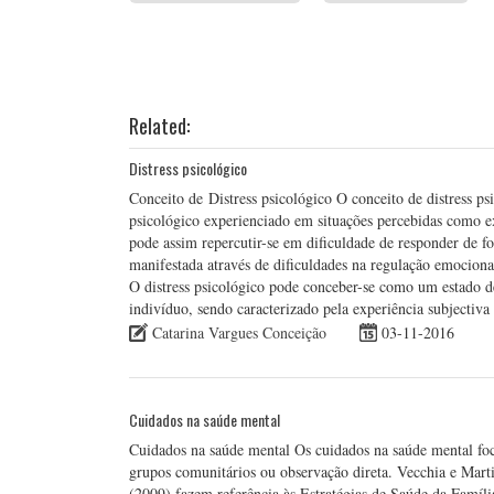
Related:
Distress psicológico
Conceito de Distress psicológico O conceito de distress ps
psicológico experienciado em situações percebidas como ex
pode assim repercutir-se em dificuldade de responder de for
manifestada através de dificuldades na regulação emocional
O distress psicológico pode conceber-se como um estado de
indivíduo, sendo caracterizado pela experiência subjecti
Catarina Vargues Conceição
03-11-2016
Cuidados na saúde mental
Cuidados na saúde mental Os cuidados na saúde mental foca
grupos comunitários ou observação direta. Vecchia e Mart
(2009) fazem referência às Estratégias de Saúde da Famíl