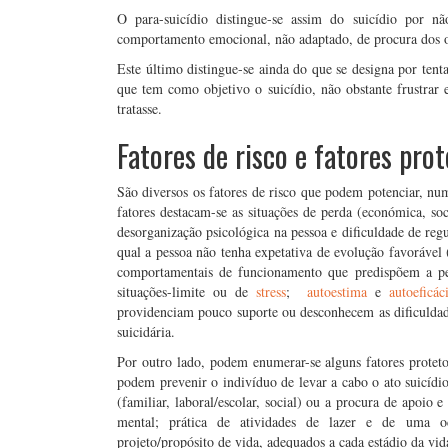
O para-suicídio distingue-se assim do suicídio por
comportamento emocional, não adaptado, de procura dos o
Este último distingue-se ainda do que se designa por tent
que tem como objetivo o suicídio, não obstante frustrar 
tratasse.
Fatores de risco e fatores pro
São diversos os fatores de risco que podem potenciar, n
fatores destacam-se as situações de perda (económica, soc
desorganização psicológica na pessoa e dificuldade de reg
qual a pessoa não tenha expetativa de evolução favorável (
comportamentais de funcionamento que predispõem a pes
situações-limite ou de
stress
;
autoestima
e
autoeficác
providenciam pouco suporte ou desconhecem as dificuldade
suicidária.
Por outro lado, podem enumerar-se alguns fatores proteto
podem prevenir o indivíduo de levar a cabo o ato suicídio
(familiar, laboral/escolar, social) ou a procura de apoio 
mental; prática de atividades de lazer e de uma oc
projeto/propósito de vida, adequados a cada estádio da vid