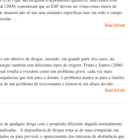
t al (2009) consideram que as ESF devem ser vistas como meios de
o de atuarem não só nas suas unidades específicas mas em todo o campo
pressão …
Read Article
 uso abusivo de drogas, iniciado, em grande parte dos casos, na
orque também tem diferentes tipos de origens. Pratta e Santos (2006)
qual resulta a overdose como um problema grave, cada vez mais
sequências que tem para o doente, o problema alastra-se para a família
r-se de um problema de toxicomania e tornou-se em abuso devido …
Read Article
 uso de qualquer droga com o propósito diferente daquele normalmente
s indicadas. A dependência de drogas trata-se de uma compulsão em
ejados ou para prevenir o aparecimento dos sintomas de abstinência que