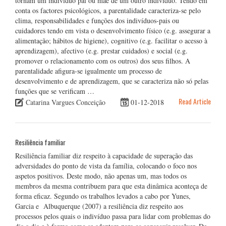
tornam um indivíduo pai ou mãe de um outro indivíduo. Tendo em
conta os factores psicológicos, a parentalidade caracteriza-se pelo
clima, responsabilidades e funções dos indivíduos-pais ou
cuidadores tendo em vista o desenvolvimento físico (e.g. assegurar a
alimentação; hábitos de higiene), cognitivo (e.g. facilitar o acesso à
aprendizagem), afectivo (e.g. prestar cuidados) e social (e.g.
promover o relacionamento com os outros) dos seus filhos. A
parentalidade afigura-se igualmente um processo de
desenvolvimento e de aprendizagem, que se caracteriza não só pelas
funções que se verificam …
Read Article
Catarina Vargues Conceição
01-12-2018
Resiliência familiar
Resiliência familiar diz respeito à capacidade de superação das
adversidades do ponto de vista da família, colocando o foco nos
aspetos positivos. Deste modo, não apenas um, mas todos os
membros da mesma contribuem para que esta dinâmica aconteça de
forma eficaz. Segundo os trabalhos levados a cabo por Yunes,
Garcia e Albuquerque (2007) a resiliência diz respeito aos
processos pelos quais o indivíduo passa para lidar com problemas do