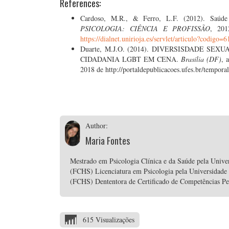
References:
Cardoso, M.R., & Ferro, L.F. (2012). Saúde
PSICOLOGIA: CIÊNCIA E PROFISSÃO
, 201
https://dialnet.unirioja.es/servlet/articulo?codigo=
Duarte, M.J.O. (2014). DIVERSISDADE S
CIDADANIA LGBT EM CENA.
Brasília (DF)
, 
2018 de http://portaldepublicacoes.ufes.br/temporal
Author:
Maria Fontes
Mestrado em Psicologia Clínica e da Saúde pela Unive
(FCHS) Licenciatura em Psicologia pela Universidade
(FCHS) Dententora de Certificado de Competências P
615 Visualizações