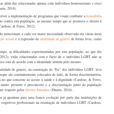
das além das relacionadas apenas com indivíduos homossexuais e risco
rte, 2014).
nvolver a implementação de programas que visam combater a
homofobia
ão contra esta população, ao mesmo tempo que se promove o direito à
Cardoso, & Ferro, 2012).
ndo mencionam a cada vez maior necessidade observada em várias áreas
ção sexual
e à expressão da
identidade de género
de forma livre, como
ampo, as dificuldades experimentadas por esta população, no que diz
 (2012), estão relacionadas com o facto de o indivíduo LGBT não se
ico está de acordo com a identidade sentida pelo mesmo.
entidade de género, na construção do “Eu” dos indivíduos LGBT, leva
orque são constantemente colocados de lado, de forma discriminatória,
 no que concerne ao acesso à saúde e à dignidade (Cardoso, & Ferro,
r muito presente o preconceito e a discriminação junto da população
er respeito pelos
direitos humanos
(Duarte, 2014).
s já apontam para uma franca evolução por parte das instituições de
e respetivos profissionais na orientação de indivíduos LGBT (Cardoso,