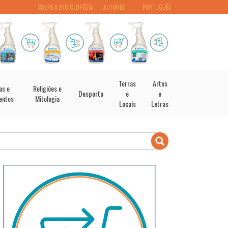
SOBRE A ENCICLOPÉDIA
AUTORES
PORTUGUÊS
Terras
Artes
as e
Religiões e
Desporto
e
e
entos
Mitologia
Locais
Letras