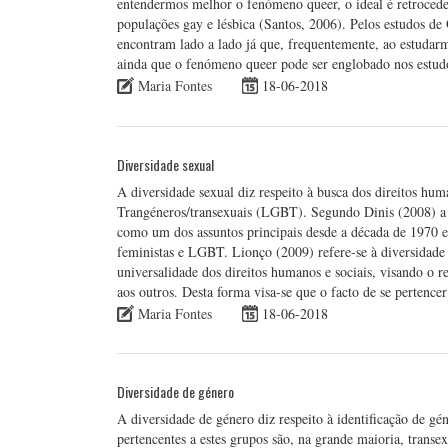
entendermos melhor o fenómeno queer, o ideal é retroceder
populações gay e lésbica (Santos, 2006). Pelos estudos de
encontram lado a lado já que, frequentemente, ao estuda
ainda que o fenómeno queer pode ser englobado nos estudo
Maria Fontes
18-06-2018
Diversidade sexual
A diversidade sexual diz respeito à busca dos direitos hum
Trangéneros/transexuais (LGBT). Segundo Dinis (2008) a 
como um dos assuntos principais desde a década de 1970 
feministas e LGBT. Lionço (2009) refere-se à diversidade s
universalidade dos direitos humanos e sociais, visando o r
aos outros. Desta forma visa-se que o facto de se pertence
Maria Fontes
18-06-2018
Diversidade de género
A diversidade de género diz respeito à identificação de gé
pertencentes a estes grupos são, na grande maioria, transex