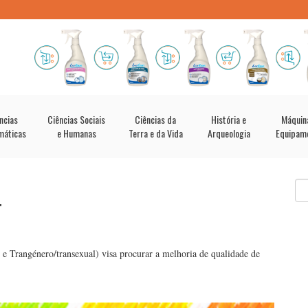
ncias
Ciências Sociais
Ciências da
História e
Máquin
máticas
e Humanas
Terra e da Vida
Arqueologia
Equipam
T
e Trangénero/transexual) visa procurar a melhoria de qualidade de