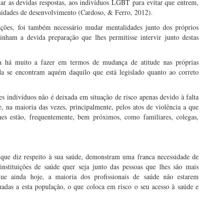
ar as devidas respostas, aos indivíduos LGBT para evitar que entrem,
nidades de desenvolvimento (Cardoso, & Ferro, 2012).
ações, foi também necessário mudar mentalidades junto dos próprios
nham a devida preparação que lhes permitisse intervir junto destas
a há muito a fazer em termos de mudança de atitude nas próprias
anda se encontram aquém daquilo que está legislado quanto ao correto
s indivíduos não é deixada em situação de risco apenas devido à falta
, na maioria das vezes, principalmente, pelos atos de violência a que
lhes estão, frequentemente, bem próximos, como familiares, colegas,
que diz respeito à sua saúde, demonstram uma franca necessidade de
instituições de saúde quer seja junto das pessoas que lhes são mais
que ainda hoje, a maioria dos profissionais de saúde não estarem
uadas a esta população, o que coloca em risco o seu acesso à saúde e