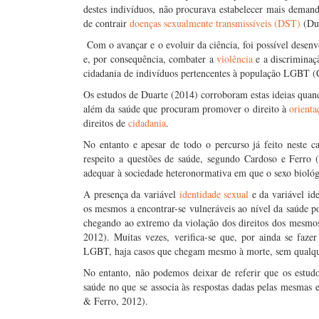
destes indivíduos, não procurava estabelecer mais deman
de contrair
doenças sexualmente transmissíveis (DST)
(Dua
Com o avançar e o evoluir da ciência, foi possível dese
e, por consequência, combater a
violência
e a discriminaç
cidadania de indivíduos pertencentes à população LGBT (
Os estudos de Duarte (2014) corroboram estas ideias qua
além da saúde que procuram promover o direito à
orienta
direitos de
cidadania
.
No entanto e apesar de todo o percurso já feito neste c
respeito a questões de saúde, segundo Cardoso e Ferro
adequar à sociedade heteronormativa em que o sexo biológ
A presença da variável
identidade sexual
e da variável id
os mesmos a encontrar-se vulneráveis ao nível da saúde p
chegando ao extremo da violação dos direitos dos mesmos
2012). Muitas vezes, verifica-se que, por ainda se faze
LGBT, haja casos que chegam mesmo à morte, sem qualqu
No entanto, não podemos deixar de referir que os estudo
saúde no que se associa às respostas dadas pelas mesmas 
& Ferro, 2012).