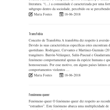
literatura. “(...) a comunidade é caracterizada por uma f
subgrupo dentro da sociedade, percebido ou se percebend
Maria Fontes
18-06-2018
Transfobia
Conceito de Transfobia A transfobia diz respeito à aversão
Devido às suas características específicas estes encontram 
quotidiano. Rodriguez, Cervantes e Martínez-Guzmán (201
trangénero. Barrón-Velázquez, Salín-Pascual e Guadarram
fenómeno comportamental apenas da espécie humana e que 
homossexuais. Por esse motivo, em alguns países latinos cr
comportamentos violentos …
Maria Fontes
18-06-2018
Fenómeno queer
Fenómeno queer O fenómeno queer diz respeito ao reconhe
“estranhos”. Este fenómeno abarca uma multiplicidade de r