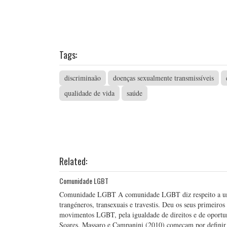
Tags:
discriminaão
doenças sexualmente transmissíveis
qualidade de vida
saúde
Related:
Comunidade LGBT
Comunidade LGBT A comunidade LGBT diz respeito a um gr
trangéneros, transexuais e travestis. Deu os seus primeiros
movimentos LGBT, pela igualdade de direitos e de oport
Soares, Massaro e Campanini (2010) começam por definir 