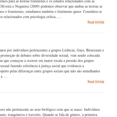
mos para as teorias feministas e os estudos relacionados com as
 Oliveira e Nogueira (2009) podemos observar que ambas as teorias se
rmos o feminismo, estudamos também o fenómeno queer. Considera-se
s relacionados com psicologia crítica, …
Read Article
anos por indivíduos pertencentes a grupos Lésbicas, Gays, Bissexuais e
promoção de debates sobre diversidade sexual, vem sendo colocada
em que começou a ocorrer em maior escala a pressão dos grupos
exual fazendo referência à justiça social que evidencia a
espeito pelas diferenças entre grupos sociais que não são semelhantes
r a …
Read Article
nero não pertencente ao sexo biológico com que se nasce. Indivíduos
uais, trangéneros e travestis. Quando se fala de género, a primeira