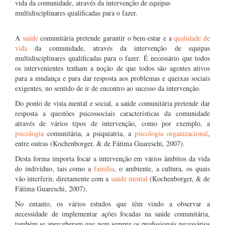
vida da comunidade, através da intervenção de equipas
multidisciplinares qualificadas para o fazer.
A
saúde
comunitária pretende garantir o bem-estar e a
qualidade de
vida
da comunidade, através da intervenção de equipas
multidisciplinares qualificadas para o fazer. É necessário que todos
os intervenientes tenham a noção de que todos são agentes ativos
para a mudança e para dar resposta aos problemas e queixas sociais
exigentes, no sentido de ir de encontro ao sucesso da intervenção.
Do ponto de vista mental e social, a saúde comunitária pretende dar
resposta a questões psicossociais características da comunidade
através de vários tipos de intervenção, como por exemplo, a
psicologia
comunitária, a psiquiatria, a
psicologia organizacional
,
entre outras (Kochenborger, & de Fátima Guareschi, 2007).
Desta forma importa focar a intervenção em vários âmbitos da vida
do indivíduo, tais como a
família
, o ambiente, a cultura, os quais
vão interferir, diretamente com a
saúde mental
(Kochenborger, & de
Fátima Guareschi, 2007).
No entanto, os vários estudos que têm vindo a observar a
necessidade de implementar ações focadas na saúde comunitária,
também se aperceberam que nem sempre os profissionais necessários