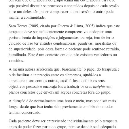
seja possível discutir-se processos e conteúdos depois de cada sessão
e, se um deles não puder comparecer a uma sessão, o outro pode
manter a continuidade.
Sara Torres (2005, citada por Guerra & Lima, 2005) indica que este
terapeuta deve ser suficientemente compreensivo e adoptar uma
postura isenta de imposições e julgamentos, ou seja, tem de ter o
cuidado de não ter atitudes condenatórias, punitivas, moralistas ou
de superioridade, pois desta forma o paciente pode sentir-se retraído,
humilhado. Este é um contexto em que não existem vencedores ou
vencidos.
A mesma autora acrescenta que, basicamente, o papel do terapeuta é
o de facilitar a interacção entre os elementos, ajudá-los a
aprenderem uns com os outros, auxiliá-los a definir os seus
objectivos pessoais e encorajá-los a traduzir os seus
insights
em
planos concretos que envolvam acções concretas fora do grupo.
A duração é de normalmente uma hora e meia, mas pode ser mais
longa, desde que isso tenha sido previamente combinado e todos
tenham concordado.
Cada paciente deve ser entrevistado individualmente pelo terapeuta
antes de poder fazer parte do grupo, para se decidir se é adequado