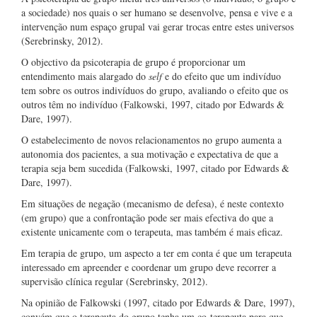
a sociedade) nos quais o ser humano se desenvolve, pensa e vive e a
intervenção num espaço grupal vai gerar trocas entre estes universos
(Serebrinsky, 2012).
O objectivo da psicoterapia de grupo é proporcionar um
entendimento mais alargado do
self
e do efeito que um indivíduo
tem sobre os outros indivíduos do grupo, avaliando o efeito que os
outros têm no indivíduo (Falkowski, 1997, citado por Edwards &
Dare, 1997).
O estabelecimento de novos relacionamentos no grupo aumenta a
autonomia dos pacientes, a sua motivação e expectativa de que a
terapia seja bem sucedida (Falkowski, 1997, citado por Edwards &
Dare, 1997).
Em situações de negação (mecanismo de defesa), é neste contexto
(em grupo) que a confrontação pode ser mais efectiva do que a
existente unicamente com o terapeuta, mas também é mais eficaz.
Em terapia de grupo, um aspecto a ter em conta é que um terapeuta
interessado em apreender e coordenar um grupo deve recorrer a
supervisão clínica regular (Serebrinsky, 2012).
Na opinião de Falkowski (1997, citado por Edwards & Dare, 1997),
convém que o terapeuta do grupo tenha um co-terapeuta para que