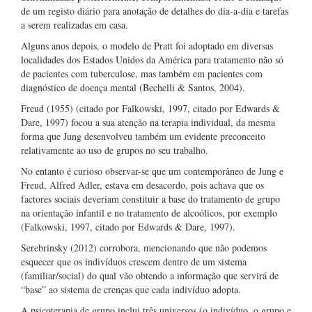
de um registo diário para anotação de detalhes do dia-a-dia e tarefas
a serem realizadas em casa.
Alguns anos depois, o modelo de Pratt foi adoptado em diversas
localidades dos Estados Unidos da América para tratamento não só
de pacientes com tuberculose, mas também em pacientes com
diagnóstico de doença mental (Bechelli & Santos, 2004).
Freud (1955) (citado por Falkowski, 1997, citado por Edwards &
Dare, 1997) focou a sua atenção na terapia individual, da mesma
forma que Jung desenvolveu também um evidente preconceito
relativamente ao uso de grupos no seu trabalho.
No entanto é curioso observar-se que um contemporâneo de Jung e
Freud, Alfred Adler, estava em desacordo, pois achava que os
factores sociais deveriam constituir a base do tratamento de grupo
na orientação infantil e no tratamento de alcoólicos, por exemplo
(Falkowski, 1997, citado por Edwards & Dare, 1997).
Serebrinsky (2012) corrobora, mencionando que não podemos
esquecer que os indivíduos crescem dentro de um sistema
(familiar/social) do qual vão obtendo a informação que servirá de
“base” ao sistema de crenças que cada indivíduo adopta.
A psicoterapia de grupo inclui três universos (o indivíduo, o grupo e