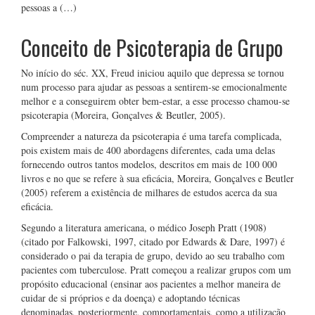
pessoas a (…)
Conceito de Psicoterapia de Grupo
No início do séc. XX, Freud iniciou aquilo que depressa se tornou
num processo para ajudar as pessoas a sentirem-se emocionalmente
melhor e a conseguirem obter bem-estar, a esse processo chamou-se
psicoterapia (Moreira, Gonçalves & Beutler, 2005).
Compreender a natureza da psicoterapia é uma tarefa complicada,
pois existem mais de 400 abordagens diferentes, cada uma delas
fornecendo outros tantos modelos, descritos em mais de 100 000
livros e no que se refere à sua eficácia, Moreira, Gonçalves e Beutler
(2005) referem a existência de milhares de estudos acerca da sua
eficácia.
Segundo a literatura americana, o médico Joseph Pratt (1908)
(citado por Falkowski, 1997, citado por Edwards & Dare, 1997) é
considerado o pai da terapia de grupo, devido ao seu trabalho com
pacientes com tuberculose. Pratt começou a realizar grupos com um
propósito educacional (ensinar aos pacientes a melhor maneira de
cuidar de si próprios e da doença) e adoptando técnicas
denominadas, posteriormente, comportamentais, como a utilização