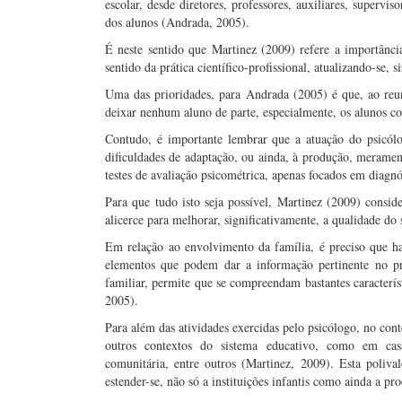
escolar, desde diretores, professores, auxiliares, supervi
dos alunos (Andrada, 2005).
É neste sentido que Martinez (2009) refere a importânci
sentido da prática científico-profissional, atualizando-se
Uma das prioridades, para Andrada (2005) é que, ao reu
deixar nenhum aluno de parte, especialmente, os alunos co
Contudo, é importante lembrar que a atuação do psicólo
dificuldades de adaptação, ou ainda, à produção, merament
testes de avaliação psicométrica, apenas focados em diagnó
Para que tudo isto seja possível, Martinez (2009) conside
alicerce para melhorar, significativamente, a qualidade do
Em relação ao envolvimento da família, é preciso que ha
elementos que podem dar a informação pertinente no pr
familiar, permite que se compreendam bastantes caracterís
2005).
Para além das atividades exercidas pelo psicólogo, no cont
outros contextos do sistema educativo, como em cas
comunitária, entre outros (Martinez, 2009). Esta polival
estender-se, não só a instituições infantis como ainda a pr