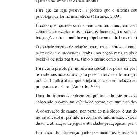
ajustado ao ambiente da sala de aula.
Para que tal seja possível, é preciso que o sistema e
psicologia de forma mais eficaz (Martinez, 2009).
É certo que, quando se intervém com um aluno, em conte
comunidade escolar e os processos inerentes, ou seja, 
integração entre a família e a própria comunidade escolar
O estabelecimento de relações entre os membros da comun
permite que o profissional tenha uma noção mais ampla da
positiva ou pela negativa, tanto o ensino como a aprendi
Para que a psicologia, no sistema educativo, possa ser pos
os materiais necessários, para poder intervir de forma qua
prática, implica ainda que esteja atualizado em relação ao
programas escolares (Andrada, 2005).
Uma das formas de colocar em prática todo este processo
colocando-o como um veículo de acesso à cultura e ao des
A observação de campo, por parte do psicólogo, é um dos 
no meio escolar, permite a recolha de informação, extre
disso, a utilização de jogos e atividades pedagógicas, per
Em início de intervenção junto dos membros, é necessár