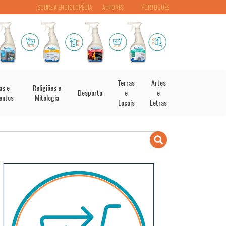
SOBRE A ENCICLOPÉDIA
AUTORES
PORTUGUÊS
Terras
Artes
as e
Religiões e
Desporto
e
e
entos
Mitologia
Locais
Letras