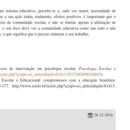
no sistema educativo, percebe-se a, cada vez maior, necessidade de
ue a sua ação tenha, realmente, efeitos positivos, é importante que o
s da comunidade escolar, e não se limitar apenas à utilização de
so, o seu foco deve ver a comunidade educativa como um todo e não
o que significa que é preciso otimizar o seu trabalho.
ocos de intervenção em psicologia escolar.
Psicologia Escolar e
/scielo.php?script=sci_arttext&pid=S1413-85572005000100019
;
ia Escolar e Educacional: compromissos com a educação brasileira.
177. http://www.scielo.br/scielo.php?script=sci_arttext&pid=S1413-
28-12-2016