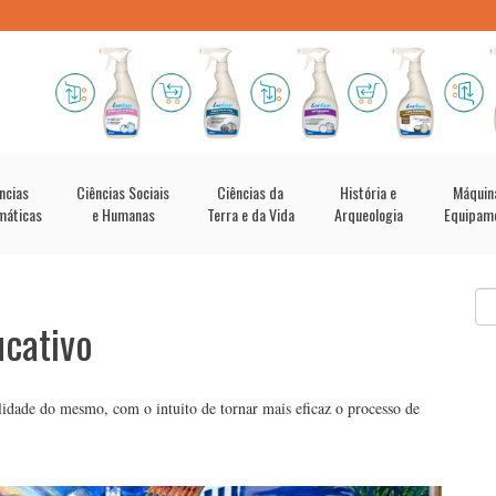
ncias
Ciências Sociais
Ciências da
História e
Máquin
máticas
e Humanas
Terra e da Vida
Arqueologia
Equipam
ucativo
lidade do mesmo, com o intuito de tornar mais eficaz o processo de