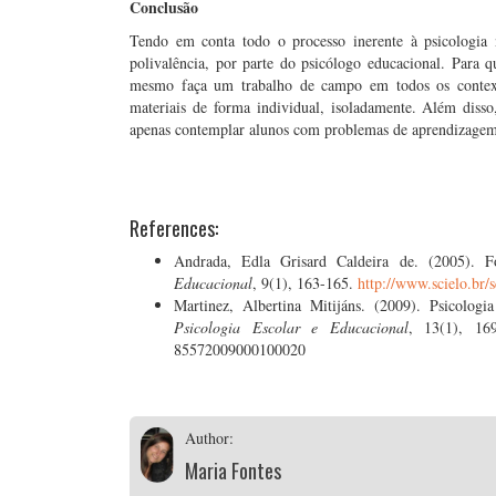
Conclusão
Tendo em conta todo o processo inerente à psicologia 
polivalência, por parte do psicólogo educacional. Para q
mesmo faça um trabalho de campo em todos os contexto
materiais de forma individual, isoladamente. Além dis
apenas contemplar alunos com problemas de aprendizagem, 
References:
Andrada, Edla Grisard Caldeira de. (2005). F
Educacional
, 9(1), 163-165.
http://www.scielo.br
Martinez, Albertina Mitijáns. (2009). Psicolog
Psicologia Escolar e Educacional
, 13(1), 169-
85572009000100020
Author:
Maria Fontes