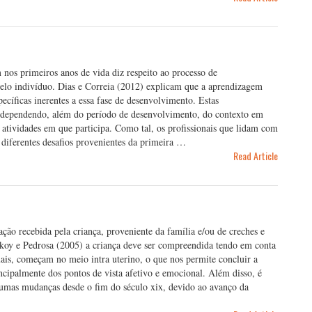
os primeiros anos de vida diz respeito ao processo de
elo indivíduo. Dias e Correia (2012) explicam que a aprendizagem
pecíficas inerentes a essa fase de desenvolvimento. Estas
tes dependendo, além do período de desenvolvimento, do contexto em
e atividades em que participa. Como tal, os profissionais que lidam com
m diferentes desafios provenientes da primeira …
Read Article
ação recebida pela criança, proveniente da família e/ou de creches e
okoy e Pedrosa (2005) a criança deve ser compreendida tendo em conta
uais, começam no meio intra uterino, o que nos permite concluir a
rincipalmente dos pontos de vista afetivo e emocional. Além disso, é
lgumas mudanças desde o fim do século xix, devido ao avanço da