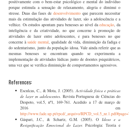
positivamente com o bem-estar psicológico e mental do indivíduo
porque estimula a sensação de relaxamento, alegria e diminui o
stresse. Duas das fases de
desenvolvimento
que parecem necessitar
mais da estimulação das atividades de lazer, são a adolescência e a
velhice. Os estudos apontam para benesses ao nível da
educação
, da
inteligência e da criatividade, no que concerne à promoção de
atividades de lazer entre adolescentes, e para benesses no que
concerne à
saúde mental
, qualidade de vida, diminuição da fadiga e
do sedentarismo, junto da população idosa. Vale ainda referir que as
mesmas benesses se encontram quando se experimenta a
implementação de atividades lúdicas junto de doentes psiquiátricos,
uma vez que se verifica diminuição de comportamentos agressivos.
References:
Esculcas, C., & Mota, J. (2005).
Actividade física e práticas
de lazer m adolescentes.
Revista Portuguesa de Ciências do
Despoto, vol.5, nº1, 169-761. Acedido a 17 de março de
2016 em
http://www.fade.up.pt/rpcd/_arquivo/RPCD_vol.5_nr.1.pdf#page=
Gáspari, J.C., & Schartz, G.M. (2005). O
Idoso e a
Resignificação Emocional do Lazer.
Psicologia: Teoria e