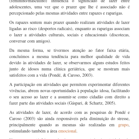
(feminino/masculino) influencia o significado de lazer entre
adolescentes, uma vez que o prazer que lhe é associado não é
percepcionado pelas mesmas atividades entre rapazes e raparigas.
Os rapazes sentem mais prazer quando realizam atividades de lazer
ligadas ao risco (desportos radicais), enquanto as raparigas associam
o lazer a atividades culturais, sociais e educacionais (discotecas,
conversar com amigos).
Da mesma forma, se tivermos atenção ao fator faixa etária,
concluímos a mesma tendência para melhor qualidade de vida
devido às atividades de lazer, se observarmos alguns estudos feitos
junto de idosos numa clínica geriátrica, que se mostram mais
satisfeitos com a vida (Pondé, & Caroso, 2003).
A participação em atividades que permitem experimentar diferentes
vivências, abrem novas oportunidades à população idosa, facilitando
o seu acesso ao lazer e a assumir-se como cidadão com direito a
fazer parte das atividades sociais (Gáspari, & Schartz, 2005).
As atividades de lazer, de acordo com as pesquisas de Pondé e
Caroso (2003) são ainda responsáveis pela diminuição do stresse,
principalmente quando as mesmas são realizadas em
grupo
,
estimulando também a área
emocional
.