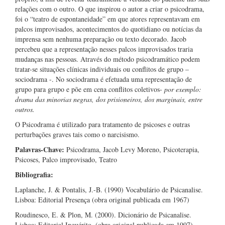
relações com o outro. O que inspirou o autor a criar o psicodrama,
foi o “teatro de espontaneidade” em que atores representavam em
palcos improvisados, acontecimentos do quotidiano ou notícias da
imprensa sem nenhuma preparação ou texto decorado. Jacob
percebeu que a representação nesses palcos improvisados traria
mudanças nas pessoas. Através do método psicodramático podem
tratar-se situações clínicas individuais ou conflitos de grupo –
sociodrama -. No sociodrama é efetuada uma representação de
grupo para grupo e põe em cena conflitos coletivos-
por exemplo:
drama das minorias negras, dos prisioneiros, dos marginais, entre
outros.
O Psicodrama é utilizado para tratamento de psicoses e outras
perturbações graves tais como o narcisismo.
Palavras-Chave:
Psicodrama, Jacob Levy Moreno, Psicoterapia,
Psicoses, Palco improvisado, Teatro
Bibliografia:
Laplanche, J. & Pontalis, J.-B. (1990) Vocabulário de Psicanalise.
Lisboa: Editorial Presença (obra original publicada em 1967)
Roudinesco, E. & Plon, M. (2000). Dicionário de Psicanalise.
Lisboa: Editorial Inquérito. (obra original publicada em 1997)