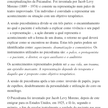
conceptualizações da Psicanalise. Foi inventada por Jacob Levy
Moreno (1889 – 1974) e consiste na representação num palco de
teatro improvisado. Um individuo é convidado a representar um
acontecimento ou situação com um objetivo terapêutico.
A sessão psicodinâmica divide-se em três partes: o encaminhamento
no qual o paciente é solicitado a explicar como vivência o seu papel
– a representação -, a ação durante a qual representa o
acontecimento sob a forma de um drama, o retorno no qual deverá
explicar como se encontrou no drama. Estas três partes podem ser
identificadas como:
aquecimento, dramatização e comentários.
Os
instrumentos utilizados no psicodrama são:
o palco, o protagonista
– o paciente, o diretor, os egos auxiliares e o auditório
Os acontecimentos representados podem ser
a sua vida, um trauma,
um episódio marcante. A representação depende do terapeuta e
daquilo que é proposto como objetivo terapêutico.
A sessão de psicodrama apela a tais como: inversão de papéis, jogos
de espelhos, desdobramento da personalidade e utilização do coro ou
monólogo.
O Psicodrama foi inventado por Jacob Levy Moreno, depois de este
emigrar para os Estados Unidos, em 1925, e fê-lo, segundo o
próprio, a fim de revelar teatralmente a verdade do paciente nas suas