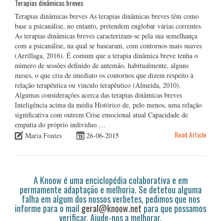
Terapias dinâmicas breves
Terapias dinâmicas breves As terapias dinâmicas breves têm como
base a psicanálise, no entanto, pretendem englobar várias correntes.
As terapias dinâmicas breves caracterizam-se pela sua semelhança
com a psicanálise, na qual se basearam, com contornos mais suaves
(Arrillaga, 2016). É comum que a terapia dinâmica breve tenha o
número de sessões definido de antemão, habitualmente, alguns
meses, o que cria de imediato os contornos que dizem respeito à
relação terapêutica ou vínculo terapêutico (Almeida, 2010).
Algumas considerações acerca das terapias dinâmicas breves
Inteligência acima da média Histórico de, pelo menos, uma relação
significativa com outrem Crise emocional atual Capacidade de
empatia do próprio individuo …
Read Article
Maria Fontes
26-06-2015
A Knoow é uma enciclopédia colaborativa e em
permamente adaptação e melhoria. Se detetou alguma
falha em algum dos nossos verbetes, pedimos que nos
informe para o mail
geral@knoow.net
para que possamos
verificar. Ajude-nos a melhorar.