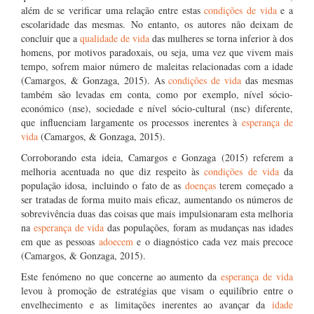
além de se verificar uma relação entre estas
condições de vida
e a
escolaridade das mesmas. No entanto, os autores não deixam de
concluir que a
qualidade de vida
das mulheres se torna inferior à dos
homens, por motivos paradoxais, ou seja, uma vez que vivem mais
tempo, sofrem maior número de maleitas relacionadas com a idade
(Camargos, & Gonzaga, 2015). As
condições de vida
das mesmas
também são levadas em conta, como por exemplo, nível sócio-
económico (nse), sociedade e nível sócio-cultural (nsc) diferente,
que influenciam largamente os processos inerentes à
esperança de
vida
(Camargos, & Gonzaga, 2015).
Corroborando esta ideia, Camargos e Gonzaga (2015) referem a
melhoria acentuada no que diz respeito às
condições de vida
da
população idosa, incluindo o fato de as
doenças
terem começado a
ser tratadas de forma muito mais eficaz, aumentando os números de
sobrevivência duas das coisas que mais impulsionaram esta melhoria
na
esperança de vida
das populações, foram as mudanças nas idades
em que as pessoas
adoecem
e o diagnóstico cada vez mais precoce
(Camargos, & Gonzaga, 2015).
Este fenómeno no que concerne ao aumento da
esperança de vida
levou à promoção de estratégias que visam o equilíbrio entre o
envelhecimento e as limitações inerentes ao avançar da
idade