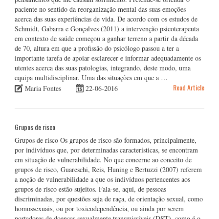
paciente no sentido da reorganização mental das suas emoções
acerca das suas experiências de vida. De acordo com os estudos de
Schmidt, Gabarra e Gonçalves (2011) a intervenção psicoterapeuta
em contexto de saúde começou a ganhar terreno a partir da década
de 70, altura em que a profissão do psicólogo passou a ter a
importante tarefa de apoiar esclarecer e informar adequadamente os
utentes acerca das suas patologias, integrando, deste modo, uma
equipa multidisciplinar. Uma das situações em que a …
Read Article
Maria Fontes
22-06-2016
Grupos de risco
Grupos de risco Os grupos de risco são formados, principalmente,
por indivíduos que, por determinadas características, se encontram
em situação de vulnerabilidade. No que concerne ao conceito de
grupos de risco, Guareschi, Reis, Huning e Bertuzzi (2007) referem
a noção de vulnerabilidade a que os indivíduos pertencentes aos
grupos de risco estão sujeitos. Fala-se, aqui, de pessoas
discriminadas, por questões seja de raça, de orientação sexual, como
homossexuais, ou por toxicodependência, ou ainda por serem
portadores de doenças sexualmente transmissíveis (DST), como é o