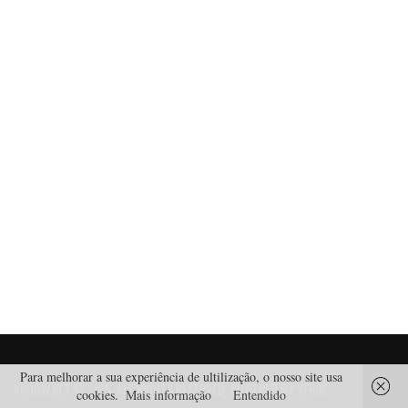
Para melhorar a sua experiência de ultilização, o nosso site usa
KNOOW.NET © 2015. ALL RIGHTS RESERVED. POWERED BY
VERSE
cookies.
Mais informação
Entendido