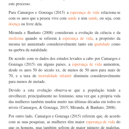
este processo.
Para Camargos e Gonzaga (2015) a
esperança de vida
relaciona-se
com os anos que a pessoa vive com
saúde
e sem
saúde
, ou seja, com
doença
ou livre dela.
Miranda e Banhato (2008) consideram a evolução da ciência e da
medicina
quando se referem à
esperança de vida
, a propósito da
mesma ter aumentado consideravelmente tanto em
qualidade
como
na quebra da natalidade.
De acordo com os dados dos estudos levados a cabo por Camargos e
Gonzaga (2015) em alguns países, a
esperança de vida
aumentou,
desde os anos 50 do século xx, de menos de 50 anos para mais de
70, e a taxa de
mortalidade infantil
diminuiu consideravelmente
para menos de metade.
Devido a esta evolução observa-se que a população tende a
envelhecer, principalmente no feminino, uma vez que a própria vida
das mulheres também mudou muito nas últimas décadas em todos os
níveis (Camargos, & Gonzaga, 2015; Miranda, & Banhato, 2008).
Por outro lado, Camargos e Gonzaga (2015) referem que, de acordo
com as suas pesquisas, as mulheres têm maior
esperança de vida
do
que os homens, mas também sofrem de maior número de maleitas,