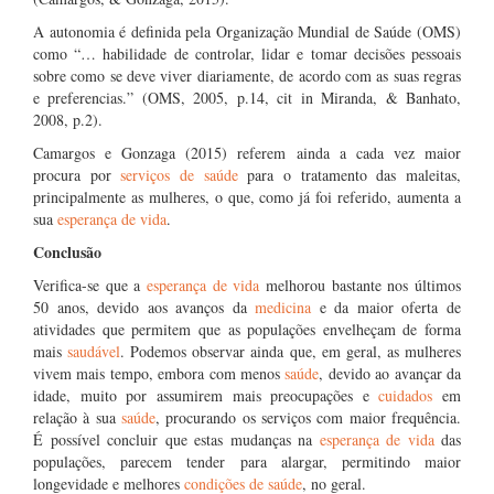
A autonomia é definida pela Organização Mundial de Saúde (OMS)
como “… habilidade de controlar, lidar e tomar decisões pessoais
sobre como se deve viver diariamente, de acordo com as suas regras
e preferencias.” (OMS, 2005, p.14, cit in Miranda, & Banhato,
2008, p.2).
Camargos e Gonzaga (2015) referem ainda a cada vez maior
procura por
serviços de saúde
para o tratamento das maleitas,
principalmente as mulheres, o que, como já foi referido, aumenta a
sua
esperança de vida
.
Conclusão
Verifica-se que a
esperança de vida
melhorou bastante nos últimos
50 anos, devido aos avanços da
medicina
e da maior oferta de
atividades que permitem que as populações envelheçam de forma
mais
saudável
. Podemos observar ainda que, em geral, as mulheres
vivem mais tempo, embora com menos
saúde
, devido ao avançar da
idade, muito por assumirem mais preocupações e
cuidados
em
relação à sua
saúde
, procurando os serviços com maior frequência.
É possível concluir que estas mudanças na
esperança de vida
das
populações, parecem tender para alargar, permitindo maior
longevidade e melhores
condições de saúde
, no geral.