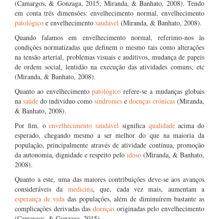
(Camargos, & Gonzaga, 2015; Miranda, & Banhato, 2008). Tendo
em conta três dimensões: envelhecimento normal, envelhecimento
patológico
e envelhecimento
saudável
(Miranda, & Banhato, 2008).
Quando falamos em envelhecimento normal, referimo-nos às
condições normatizadas que definem o mesmo tais como alterações
na tensão arterial, problemas visuais e auditivos, mudança de papeis
de ordem social, lentidão na execução das atividades comuns, etc
(Miranda, & Banhato, 2008).
Quanto ao envelhecimento
patológico
refere-se a mudanças globais
na
saúde
do indivíduo como
síndromes
e
doenças crónicas
(Miranda,
& Banhato, 2008).
Por fim, o
envelhecimento saudável
significa
qualidade
acima do
esperado, chegando mesmo a ser melhor do que na maioria da
população, principalmente através de atividade contínua, promoção
da autonomia, dignidade e respeito pelo
idoso
(Miranda, & Banhato,
2008).
Quanto a este, uma das maiores contribuições deve-se aos avanços
consideráveis da
medicina
, que, cada vez mais, aumentam a
esperança de vida
das populações, além de diminuírem bastante as
complicações derivadas das
doenças
originadas pelo envelhecimento
(Camargos, & Gonzaga, 2015).