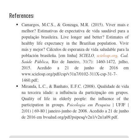
References:
Camargos, M.C.S., & Gonzaga, M.R. (2015). Viver mais e
melhor? Estimativas de expectativa de vida saudável para a
população brasileira. Live longer and better? Estimates of
healthy life expectancy in the Brazilian population. Vivir
más y mejor? Cálculos de esperanza de vida saludable para la
población brasileña. [em linha]
SCIELO,
scielosp.org
. Cad.
Saúde Pública
, Rio de Janeiro, 31(7): 1460-1472, julho,
2015. Acedido a 21 de junho de 2016 em
www.scielosp.org/pdf/csp/v31n7/0102-311X-csp-31-7-
1460.pdf;
Miranda, L.C., & Banhato, E.F.C. (2008). Qualidade de vida
na terceira idade: a influência da participação em grupos.
Quality of life in elderly people: the influence of the
participation in groups.
Psicologia em Pesquisa
| UFJF |
2(01) | 69-80 | janeiro-junho de 2008. Acedido a 21 de junho
de 2016 em bvsalud.org/pdf/psipesq/v2n1/v2n1a09.pdf.