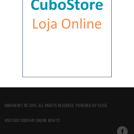
KNOOW.NET © 2015. ALL RIGHTS RESERVED. POWERED BY
VERSE
VISITORS:18881441 ONLINE NOW:12