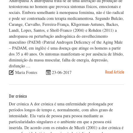
Andropausa A andropausa trata-se de uma alteração da produção de
testosterona no homem que provoca sintomas físicos, emocionais e
sociais. Embora semelhante à menopausa feminina, não é tão radical
e pode ser contornada com terapia medicamentosa. Segundo Bulcão,
Carange, Carvalho, Ferreira-França, Kligerman-Antunes, Backes,
Landi, Lopes, Santos, e Sholl-Franco (2004) e Rohden (2011) a
andropausa ou perturbação androgénica do envelhecimento
masculino (PAEM) (Patrial Androgen Deficency of the Aging Male
– PADAM, em inglês) é uma doença que atinge os homens a partir
dos 35 a 40 anos. Os sintomas manifestam-se por ausência de libido,
diminuição da massa muscular, falha de energia, depressão,
disfunção …
Read Article
Maria Fontes
23-06-2017
Dor crónica
Dor crónica A dor crónica é uma enfermidade prolongada por
períodos longos de tempo e, normalmente, com altos graus de
intensidade. Ela varia de pessoa para pessoa mediante as
particularidades singulares e o ambiente em que a pessoa está
inserida. De acordo com os estudos de Miceli (2001) a dor crónica é