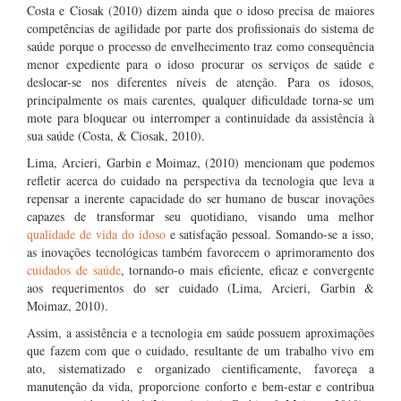
Costa e Ciosak (2010) dizem ainda que o idoso precisa de maiores
competências de agilidade por parte dos profissionais do sistema de
saúde porque o processo de envelhecimento traz como consequência
menor expediente para o idoso procurar os serviços de saúde e
deslocar-se nos diferentes níveis de atenção. Para os idosos,
principalmente os mais carentes, qualquer dificuldade torna-se um
mote para bloquear ou interromper a continuidade da assistência à
sua saúde (Costa, & Ciosak, 2010).
Lima, Arcieri, Garbin e Moimaz, (2010) mencionam que podemos
refletir acerca do cuidado na perspectiva da tecnologia que leva a
repensar a inerente capacidade do ser humano de buscar inovações
capazes de transformar seu quotidiano, visando uma melhor
qualidade de vida do idoso
e satisfação pessoal. Somando-se a isso,
as inovações tecnológicas também favorecem o aprimoramento dos
cuidados de saúde
, tornando-o mais eficiente, eficaz e convergente
aos requerimentos do ser cuidado (Lima, Arcieri, Garbin &
Moimaz, 2010).
Assim, a assistência e a tecnolo­gia em saúde ­possuem aproximações
que fazem com que o cuidado, resultante de um trabalho vivo em
ato, sistematizado e organizado cientificamente, favoreça a
manutenção da vida, proporcione conforto e bem-estar e contribua