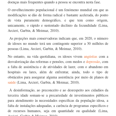
doenças mais frequentes quando a pessoa se encontra nesta fase.
O envelhecimento populacional é um fenómeno mundial em que as
modificações se dão de forma radical e bastante acelerada, do ponto
de vista puramente demográfico, e que tem como origem,
unicamente, o rápido e sustentado declínio da fecundidade (Lima,
Arcieri, Garbin, & Moimaz, 2010).
As projeções mais conservadoras indicam que, em 2020, o número
de idosos no mundo terá um contingente superior a 30 milhões de
pessoas (Lima, Arcieri, Garbin, & Moimaz, 2010).
No entanto, na vida quotidiana, os idosos vivem
angústias
com a
desvalorização das reformas e pensões, com medos e
depressão
, com
a falta de assistência e de atividades de lazer, com o abandono em
hospitais ou lares, além de enfrentar, ainda, todo o tipo de
obstáculos para assegurar alguma assistência por meio de planos de
saúde
(Lima, Arcieri, Garbin, & Moimaz, 2010).
À desinformação, ao preconceito e ao desrespeito aos cidadãos da
terceira idade somam-se a precariedade de investimentos públicos
para atendimento às necessidades específicas da população idosa, a
falta de instalações adequadas, a carência de programas específicos e
de recursos humanos, seja em quantidade ou qualidade (Lima,
Arcieri, Garbin & Moimaz, 2010).