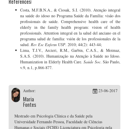
References:
Costa, M.F.B.N.A., & Ciosak, S.I. (2010). Atenção integral
na saúde do idoso no Programa Saúde da Família: visão dos
profissionais de saúde. Comprehensive health care of the
elderly in the family health program: vision of health
professionals. Attention integral en la salud del anciano en el
programa salud de familia: vsión de los professionales de la
salud.
Rev Esc Enferm USP
. 2010; 44(2): 443-44;
Lima, T.J.V., Arcieri, R.M., Garbin, C.A.S., & Moimaz,
S.A.S. (2010). Humanização na Atenção à Saúde no Idoso.
Humanization in Elderly Health Care.
Saúde Soc
. São Paulo,
v.9, n.1, p.866-877.
Author:
23-06-2017
Maria
Fontes
Mestrado em Psicologia Clínica e da Saúde pela
Universidade Fernando Pessoa, Faculdade de Ciências
Humanas e Sociais (FCHS) Licenciatura em Psicologia pela