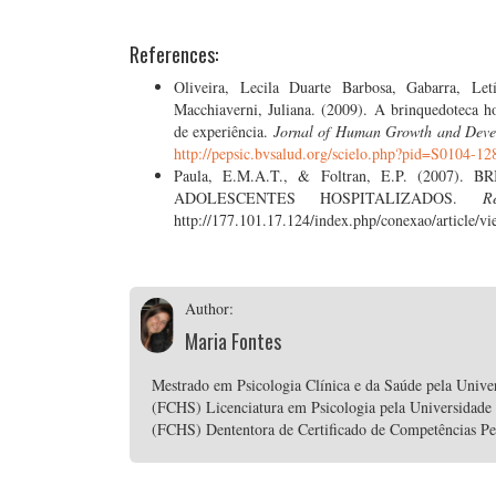
References:
Oliveira, Lecila Duarte Barbosa, Gabarra, Le
Macchiaverni, Juliana. (2009). A brinquedoteca h
de experiência.
Jornal of Human Growth and Deve
http://pepsic.bvsalud.org/scielo.php?pid=S0104-
Paula, E.M.A.T., & Foltran, E.P. (200
ADOLESCENTES HOSPITALIZADOS.
R
http://177.101.17.124/index.php/conexao/article/v
Author:
Maria Fontes
Mestrado em Psicologia Clínica e da Saúde pela Unive
(FCHS) Licenciatura em Psicologia pela Universidade
(FCHS) Dententora de Certificado de Competências P