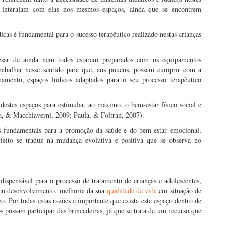
e interajam com elas nos mesmos espaços, ainda que se encontrem
dicas é fundamental para o sucesso terapêutico realizado nestas crianças
apesar de ainda nem todos estarem preparados com os equipamentos
 trabalhar nesse sentido para que, aos poucos, possam cumprir com a
rnamento, espaços lúdicos adaptados para o seu processo terapêutico
estes espaços para estimular, ao máximo, o bem-estar físico social e
va, & Macchiaverni, 2009; Paula, & Foltran, 2007).
sas fundamentais para a promoção da saúde e do bem-estar emocional,
 efeito se traduz na mudança evolutiva e positiva que se observa no
dispensável para o processo de tratamento de crianças e adolescentes,
seu desenvolvimento, melhoria da sua
qualidade de vida
em situação de
. Por todas estas razões é importante que exista este espaço dentro de
os possam participar das brincadeiras, já que se trata de um recurso que