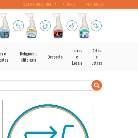
SOBRE A ENCICLOPÉDIA
AUTORES
PORTUGUÊS
Terras
Artes
as e
Religiões e
Desporto
e
e
entos
Mitologia
Locais
Letras