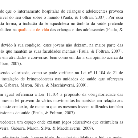
e que o internamento hospitalar de crianças e adolescentes provoca
nível do seu olhar sobre o mundo (Paula, & Foltran, 2007). Por essa
esta forma, a inclusão da brinquedoteca no âmbito da saúde pretende
pêutico na
qualidade de vida
das crianças e dos adolescentes (Paula, &
 devido à sua condição, estes jovens não deixam, na maior parte das
pelo que mantêm as suas faculdades mentais (Paula, & Foltran, 2007).
ar em atividades e conversas, bem como em dar a sua opinião acerca da
ltran, 2007).
sendo valorizada, como se pode verificar na Lei nº 11.104 de 21 de
 instalação de brinquedotecas nas unidades de saúde que ofereçam
ra, Gabarra, Maron, Silva, & Macchiaverni, 2009).
m igual referência à Lei 11.104 a propósito da obrigatoriedade das
e a mesma lei provem de vários movimentos humanistas em relação aos
os neste contexto, de maneira que os mesmos fossem utilizados também
issionais de saúde (Paula, & Foltran, 2007).
quedoteca um espaço onde existam jogos educativos que estimulem as
Oliveira, Gabarra, Maron, Silva, & Macchiaverni, 2009).
referência tanto à necessidade de materiais didáticos e lúdicos nestes