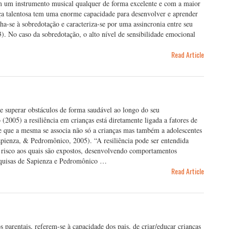
m um instrumento musical qualquer de forma excelente e com a maior
iança talentosa tem uma enorme capacidade para desenvolver e aprender
ha-se à sobredotação e caracteriza-se por uma assincronia entre seu
). No caso da sobredotação, o alto nível de sensibilidade emocional
Read Article
 de superar obstáculos de forma saudável ao longo do seu
005) a resiliência em crianças está diretamente ligada a fatores de
se que a mesma se associa não só a crianças mas também a adolescentes
Sapienza, & Pedromônico, 2005). “A resiliência pode ser entendida
e risco aos quais são expostos, desenvolvendo comportamentos
squisas de Sapienza e Pedromônico …
Read Article
s parentais, referem-se à capacidade dos pais, de criar/educar crianças