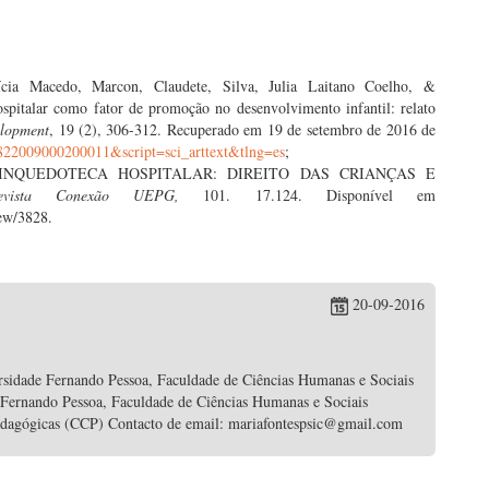
tícia Macedo, Marcon, Claudete, Silva, Julia Laitano Coelho, &
ospitalar como fator de promoção no desenvolvimento infantil: relato
lopment
, 19 (2), 306-312. Recuperado em 19 de setembro de 2016 de
12822009000200011&script=sci_arttext&tlng=es
;
7). BRINQUEDOTECA HOSPITALAR: DIREITO DAS CRIANÇAS E
evista Conexão UEPG,
101. 17.124. Disponível em
iew/3828.
20-09-2016
rsidade Fernando Pessoa, Faculdade de Ciências Humanas e Sociais
 Fernando Pessoa, Faculdade de Ciências Humanas e Sociais
edagógicas (CCP) Contacto de email: mariafontespsic@gmail.com