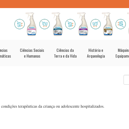
ncias
Ciências Sociais
Ciências da
História e
Máquin
máticas
e Humanas
Terra e da Vida
Arqueologia
Equipam
condições terapêuticas da criança ou adolescente hospitalizados.