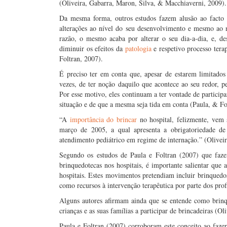
(Oliveira, Gabarra, Maron, Silva, & Macchiaverni, 2009).
Da mesma forma, outros estudos fazem alusão ao facto d
alterações ao nível do seu desenvolvimento e mesmo ao 
razão, o mesmo acaba por alterar o seu dia-a-dia, e, d
diminuir os efeitos da
patologia
e respetivo processo tera
Foltran, 2007).
É preciso ter em conta que, apesar de estarem limitados
vezes, de ter noção daquilo que acontece ao seu redor, 
Por esse motivo, eles continuam a ter vontade de particip
situação e de que a mesma seja tida em conta (Paula, & Fo
“A
importância do brincar
no hospital, felizmente, vem 
março de 2005, a qual apresenta a obrigatoriedade de
atendimento pediátrico em regime de internação.” (Olivei
Segundo os estudos de Paula e Foltran (2007) que faze
brinquedotecas nos hospitais, é importante salientar qu
hospitais. Estes movimentos pretendiam incluir brinqued
como recursos à intervenção terapêutica por parte dos prof
Alguns autores afirmam ainda que se entende como brin
crianças e as suas famílias a participar de brincadeiras (
Paula e Foltran (2007) corroboram este conceito ao fazer 