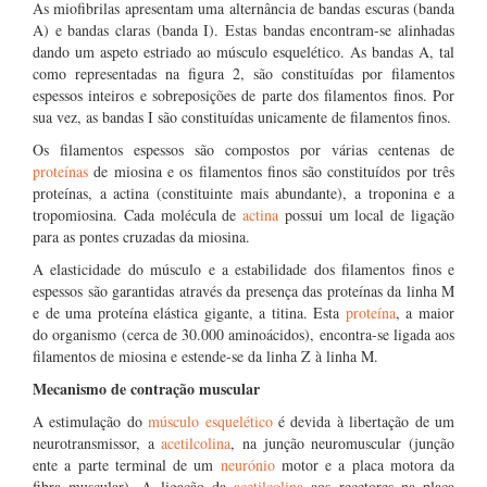
As miofibrilas apresentam uma alternância de bandas escuras (banda
A) e bandas claras (banda I). Estas bandas encontram-se alinhadas
dando um aspeto estriado ao músculo esquelético. As bandas A, tal
como representadas na figura 2, são constituídas por filamentos
espessos inteiros e sobreposições de parte dos filamentos finos. Por
sua vez, as bandas I são constituídas unicamente de filamentos finos.
Os filamentos espessos são compostos por várias centenas de
proteínas
de miosina e os filamentos finos são constituídos por três
proteínas, a actina (constituinte mais abundante), a troponina e a
tropomiosina. Cada molécula de
actina
possui um local de ligação
para as pontes cruzadas da miosina.
A elasticidade do músculo e a estabilidade dos filamentos finos e
espessos são garantidas através da presença das proteínas da linha M
e de uma proteína elástica gigante, a titina. Esta
proteína
, a maior
do organismo (cerca de 30.000 aminoácidos), encontra-se ligada aos
filamentos de miosina e estende-se da linha Z à linha M.
Mecanismo de contração muscular
A estimulação do
músculo esquelético
é devida à libertação de um
neurotransmissor, a
acetilcolina
, na junção neuromuscular (junção
ente a parte terminal de um
neurónio
motor e a placa motora da
fibra muscular). A ligação da
acetilcolina
aos recetores na placa