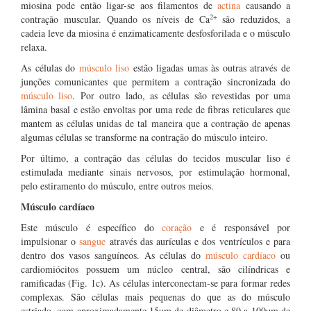
miosina pode então ligar-se aos filamentos de
actina
causando a
2+
contração muscular. Quando os níveis de Ca
são reduzidos, a
cadeia leve da miosina é enzimaticamente desfosforilada e o músculo
relaxa.
As células do
músculo liso
estão ligadas umas às outras através de
junções comunicantes que permitem a contração sincronizada do
músculo liso
. Por outro lado, as células são revestidas por uma
lâmina basal e estão envoltas por uma rede de fibras reticulares que
mantem as células unidas de tal maneira que a contração de apenas
algumas células se transforme na contração do músculo inteiro.
Por último, a contração das células do tecidos muscular liso é
estimulada mediante sinais nervosos, por estimulação hormonal,
pelo estiramento do músculo, entre outros meios.
Músculo cardíaco
Este músculo é específico do
coração
e é responsável por
impulsionar o
sangue
através das aurículas e dos ventrículos e para
dentro dos vasos sanguíneos. As células do
músculo cardíaco
ou
cardiomiócitos possuem um núcleo central, são cilíndricas e
ramificadas (Fig. 1c). As células interconectam-se para formar redes
complexas. São células mais pequenas do que as do músculo
estriado, com aproximadamente 15µm de diâmetro e 80 a 100µm de