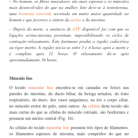
– No homem, as fibras musculares são mais espessas e os músculos
mais desenvolvidos do que na mulher. Isto deve-se à testosterona,
uma
hormona esteroide
secretada em muito maior quantidade no
homem e que favorece a síntese da
actina
e da miosina.
– Depois da morte, a ausência de
ATP
disponível faz com que as
ligações actina-miosina persistam, impossibilitando os ciclos de
contração-relaxamento. Este fenómeno produz a rigidez cadavérica
ou rigor mortis. A rigidez inicia-se entre 3 e 4 horas após a morte e
é completa após 12 horas. O relaxamento dá-se após
aproximadamente 36 horas
.
Músculo liso
O tecido
muscular liso
encontra-se em camadas ou feixes nas
paredes do intestino, do ducto biliar, da bexiga urinária, do trato
respiratório, do útero, dos vasos sanguíneos, na íris e corpo ciliar,
no músculo eretor do pelo, entre outros. As
células
deste tecido são
mais curtas do que as células do músculo estriado, são fusiformes e
possuem um núcleo central (Fig. 1b).
As células do tecido
muscular liso
possuem três tipos de filamentos:
os filamentos espessos de miosina, mais compridos do que no