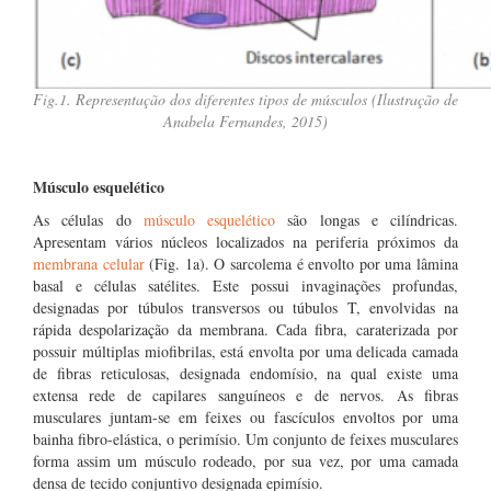
Fig.1. Representação dos diferentes tipos de músculos (Ilustração de
Anabela Fernandes, 2015)
Músculo esquelético
As células do
músculo esquelético
são longas e cilíndricas.
Apresentam vários núcleos localizados na periferia próximos da
membrana celular
(Fig. 1a). O sarcolema é envolto por uma lâmina
basal e células satélites. Este possui invaginações profundas,
designadas por túbulos transversos ou túbulos T, envolvidas na
rápida despolarização da membrana. Cada fibra, caraterizada por
possuir múltiplas miofibrilas, está envolta por uma delicada camada
de fibras reticulosas, designada endomísio, na qual existe uma
extensa rede de capilares sanguíneos e de nervos. As fibras
musculares juntam-se em feixes ou fascículos envoltos por uma
bainha fibro-elástica, o perimísio. Um conjunto de feixes musculares
forma assim um músculo rodeado, por sua vez, por uma camada
densa de tecido conjuntivo designada epimísio.