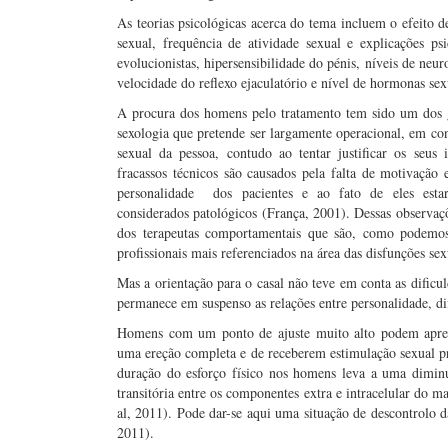
As teorias psicológicas acerca do tema incluem o efeito d
sexual, frequência de atividade sexual e explicações ps
evolucionistas, hipersensibilidade do pénis, níveis de neur
velocidade do reflexo ejaculatório e nível de hormonas sexu
A procura dos homens pelo tratamento tem sido um dos g
sexologia que pretende ser largamente operacional, em c
sexual da pessoa, contudo ao tentar justificar os seus 
fracassos técnicos são causados pela falta de motivação 
personalidade dos pacientes e ao fato de eles esta
considerados patológicos (França, 2001). Dessas observaç
dos terapeutas comportamentais que são, como podemo
profissionais mais referenciados na área das disfunções se
Mas a orientação para o casal não teve em conta as dificul
permanece em suspenso as relações entre personalidade, di
Homens com um ponto de ajuste muito alto podem aprese
uma ereção completa e de receberem estimulação sexual pro
duração do esforço físico nos homens leva a uma dimin
transitória entre os componentes extra e intracelular do 
al, 2011). Pode dar-se aqui uma situação de descontrolo da
2011).