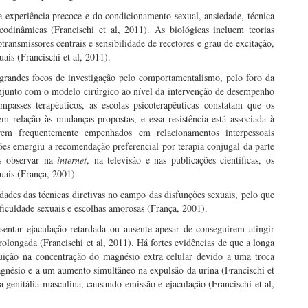
e experiência precoce e do condicionamento sexual, ansiedade, técnica
icodinâmicas (Francischi et al, 2011). As biológicas incluem teorias
otransmissores centrais e sensibilidade de recetores e grau de excitação,
ais (Francischi et al, 2011).
randes focos de investigação pelo comportamentalismo, pelo foro da
onjunto com o modelo cirúrgico ao nível da intervenção de desempenho
impasses terapêuticos, as escolas psicoterapêuticas constatam que os
em relação às mudanças propostas, e essa resistência está associada à
rem frequentemente empenhados em relacionamentos interpessoais
ões emergiu a recomendação preferencial por terapia conjugal da parte
s observar na
internet
, na televisão e nas publicações científicas, os
xuais (França, 2001).
dades das técnicas diretivas no campo das disfunções sexuais, pelo que
ficuldade sexuais e escolhas amorosas (França, 2001).
ntar ejaculação retardada ou ausente apesar de conseguirem atingir
longada (Francischi et al, 2011). Há fortes evidências de que a longa
uição na concentração do magnésio extra celular devido a uma troca
magnésio e a um aumento simultâneo na expulsão da urina (Francischi et
 genitália masculina, causando emissão e ejaculação (Francischi et al,