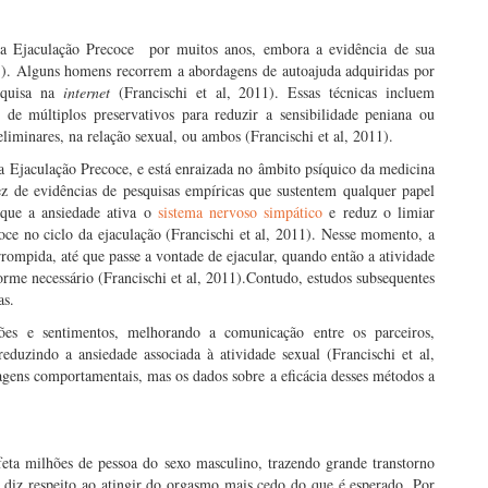
a Ejaculação Precoce por muitos anos, embora a evidência de sua
011). Alguns homens recorrem a abordagens de autoajuda adquiridas por
esquisa na
internet
(Francischi et al, 2011). Essas técnicas incluem
 de múltiplos preservativos para reduzir a sensibilidade peniana ou
eliminares, na relação sexual, ou ambos (Francischi et al, 2011).
a Ejaculação Precoce, e está enraizada no âmbito psíquico da medicina
ez de evidências de pesquisas empíricas que sustentem qualquer papel
m que a ansiedade ativa o
sistema nervoso simpático
e reduz o limiar
oce no ciclo da ejaculação (Francischi et al, 2011). Nesse momento, a
rompida, até que passe a vontade de ejacular, quando então a atividade
forme necessário (Francischi et al, 2011).Contudo, estudos subsequentes
as.
ões e sentimentos, melhorando a comunicação entre os parceiros,
eduzindo a ansiedade associada à atividade sexual (Francischi et al,
gens comportamentais, mas os dados sobre a eficácia desses métodos a
feta milhões de pessoa do sexo masculino, trazendo grande transtorno
 diz respeito ao atingir do orgasmo mais cedo do que é esperado. Por