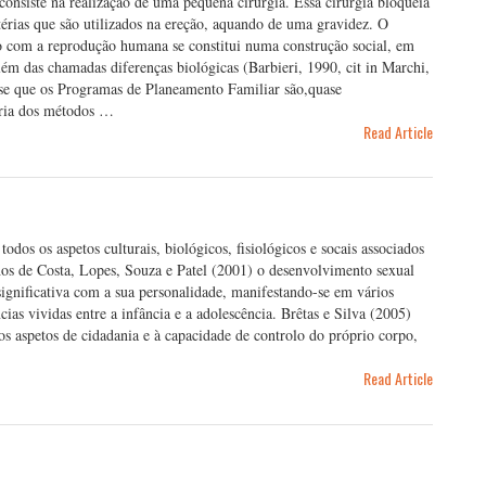
siste na realização de uma pequena cirurgia. Essa cirurgia bloqueia
térias que são utilizados na ereção, aquando de uma gravidez. O
o com a reprodução humana se constitui numa construção social, em
ém das chamadas diferenças biológicas (Barbieri, 1990, cit in Marchi,
se que os Programas de Planeamento Familiar são,quase
oria dos métodos …
Read Article
os os aspetos culturais, biológicos, fisiológicos e socais associados
hos de Costa, Lopes, Souza e Patel (2001) o desenvolvimento sexual
significativa com a sua personalidade, manifestando-se em vários
ias vividas entre a infância e a adolescência. Brêtas e Silva (2005)
os aspetos de cidadania e à capacidade de controlo do próprio corpo,
Read Article