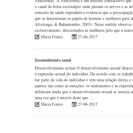
Vasectomia A Vasectomia é um método contracetivo que con
o canal da bolsa escrotalpor onde passam os nervos e as ar
conceito de saúde reprodutiva evidencia que a preocupaçã
que se determinam os papéis de homens e mulheres para al
Alverenga, & Bahamondes, 2003). Nesse sentido observa-
exclusivamente, direcionados às mulheres pelo que a mai
Maria Fontes
27-06-2017
Desenvolvimento sexual
Desenvolvimento sexual O desenvolvimento sexual abarca tod
à expressão sexual do indivíduo. De acordo com os trabal
faz parte da vida do indivíduo e tem uma relação direta e 
aspetos tais como as emoções, os sentimentos e as experiênc
definiram ainda que o desenvolvimento sexual se associa a
uma vez que é através deste que …
Maria Fontes
27-06-2017