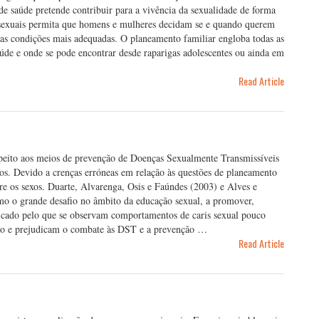
 de saúde pretende contribuir para a vivência da sexualidade de forma
 e sexuais permita que homens e mulheres decidam se e quando querem
nas condições mais adequadas. O planeamento familiar engloba todas as
aúde e onde se pode encontrar desde raparigas adolescentes ou ainda em
Read Article
peito aos meios de prevenção de Doenças Sexualmente Transmissíveis
os. Devido a crenças erróneas em relação às questões de planeamento
re os sexos. Duarte, Alvarenga, Osis e Faúndes (2003) e Alves e
o o grande desafio no âmbito da educação sexual, a promover,
elicado pelo que se observam comportamentos de caris sexual pouco
ero e prejudicam o combate às DST e a prevenção …
Read Article