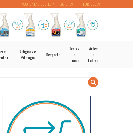
SOBRE A ENCICLOPÉDIA
AUTORES
PORTUGUÊS
Terras
Artes
as e
Religiões e
Desporto
e
e
entos
Mitologia
Locais
Letras