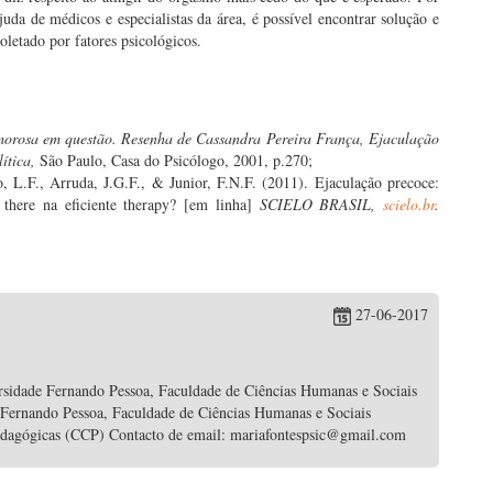
uda de médicos e especialistas da área, é possível encontrar solução e
oletado por fatores psicológicos.
amorosa em questão. Resenha de Cassandra Pereira França, Ejaculação
ítica,
São Paulo, Casa do Psicólogo, 2001, p.270;
o, L.F., Arruda, J.G.F., & Junior, F.N.F. (2011). Ejaculação precoce:
is there na eficiente therapy? [em linha]
SCIELO BRASIL,
scielo.br
.
27-06-2017
rsidade Fernando Pessoa, Faculdade de Ciências Humanas e Sociais
 Fernando Pessoa, Faculdade de Ciências Humanas e Sociais
edagógicas (CCP) Contacto de email: mariafontespsic@gmail.com