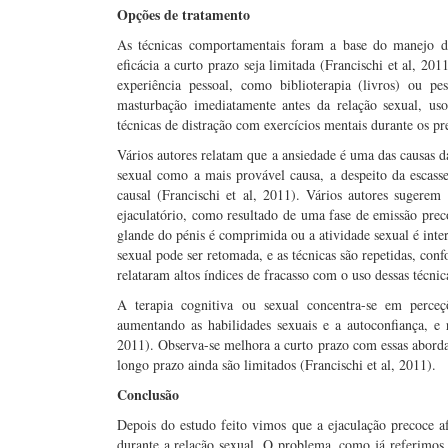
Opções de tratamento
As técnicas comportamentais foram a base do manejo d
eficácia a curto prazo seja limitada (Francischi et al, 2
experiência pessoal, como biblioterapia (livros) ou p
masturbação imediatamente antes da relação sexual, uso
técnicas de distração com exercícios mentais durante os pr
Vários autores relatam que a ansiedade é uma das causas d
sexual como a mais provável causa, a despeito da escass
causal (Francischi et al, 2011). Vários autores sugere
ejaculatório, como resultado de uma fase de emissão prec
glande do pénis é comprimida ou a atividade sexual é inter
sexual pode ser retomada, e as técnicas são repetidas, con
relataram altos índices de fracasso com o uso dessas técnic
A terapia cognitiva ou sexual concentra-se em perceç
aumentando as habilidades sexuais e a autoconfiança, e r
2011). Observa-se melhora a curto prazo com essas aborda
longo prazo ainda são limitados (Francischi et al, 2011).
Conclusão
Depois do estudo feito vimos que a ejaculação precoce a
durante a relação sexual. O problema, como já referimos,