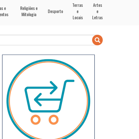
Terras
Artes
as e
Religiões e
Desporto
e
e
entos
Mitologia
Locais
Letras