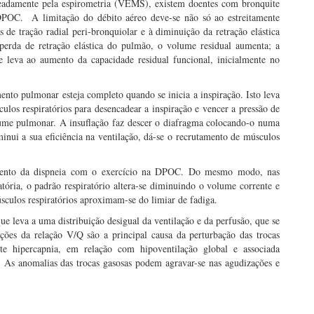
meadamente pela espirometria (VEMS), existem doentes com bronquite
POC. A limitação do débito aéreo deve-se não só ao estreitamente
 de tração radial peri-bronquiolar e à diminuição da retração elástica
rda de retração elástica do pulmão, o volume residual aumenta; a
e leva ao aumento da capacidade residual funcional, inicialmente no
nto pulmonar esteja completo quando se inicia a inspiração. Isto leva
los respiratórios para desencadear a inspiração e vencer a pressão de
lume pulmonar. A insuflação faz descer o diafragma colocando-o numa
inui a sua eficiência na ventilação, dá-se o recrutamento de músculos
umento da dispneia com o exercício na DPOC. Do mesmo modo, nas
tória, o padrão respiratório altera-se diminuindo o volume corrente e
sculos respiratórios aproximam-se do limiar de fadiga.
que leva a uma distribuição desigual da ventilação e da perfusão, que se
rações da relação V/Q são a principal causa da perturbação das trocas
te hipercapnia, em relação com hipoventilação global e associada
. As anomalias das trocas gasosas podem agravar-se nas agudizações e