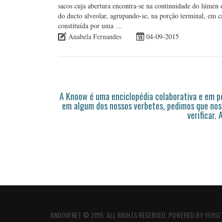
sacos cuja abertura encontra-se na continuidade do lúmen 
do ducto alveolar, agrupando-se, na porção terminal, em c
constituída por uma …
Anabela Fernandes
04-09-2015
A Knoow é uma enciclopédia colaborativa e em 
em algum dos nossos verbetes, pedimos que nos
verificar.
KNOOW.NET © 2015. ALL RIGHTS RESERVED. POWERED BY
VERSE