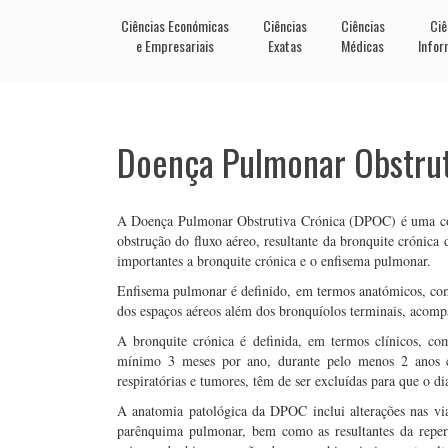
Ciências Económicas
Ciências
Ciências
Ciê
e Empresariais
Exatas
Médicas
Infor
Doença Pulmonar Obstrut
A Doença Pulmonar Obstrutiva Crónica (DPOC) é uma cond
obstrução do fluxo aéreo, resultante da bronquite crónica
importantes a bronquite crónica e o enfisema pulmonar.
Enfisema pulmonar é definido, em termos anatómicos, c
dos espaços aéreos além dos bronquíolos terminais, acompa
A bronquite crónica é definida, em termos clínicos, co
mínimo 3 meses por ano, durante pelo menos 2 anos co
respiratórias e tumores, têm de ser excluídas para que o d
A anatomia patológica da DPOC inclui alterações nas vi
parênquima pulmonar, bem como as resultantes da reperc