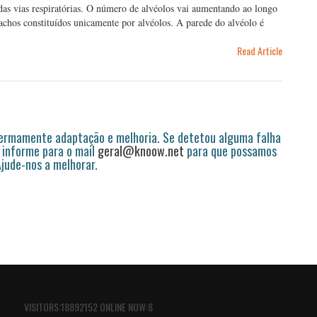
das vias respiratórias. O número de alvéolos vai aumentando ao longo
achos constituídos unicamente por alvéolos. A parede do alvéolo é
Read Article
permamente adaptação e melhoria. Se detetou alguma falha
 informe para o mail
geral@knoow.net
para que possamos
 Ajude-nos a melhorar.
VISITORS:18892152 ONLINE NOW:8