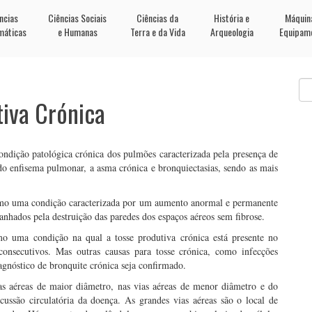
ncias
Ciências Sociais
Ciências da
História e
Máquin
máticas
e Humanas
Terra e da Vida
Arqueologia
Equipam
iva Crónica
ição patológica crónica dos pulmões caracterizada pela presença de
 do enfisema pulmonar, a asma crónica e bronquiectasias, sendo as mais
omo uma condição caracterizada por um aumento anormal e permanente
nhados pela destruição das paredes dos espaços aéreos sem fibrose.
mo uma condição na qual a tosse produtiva crónica está presente no
nsecutivos. Mas outras causas para tosse crónica, como infecções
iagnóstico de bronquite crónica seja confirmado.
as aéreas de maior diâmetro, nas vias aéreas de menor diâmetro e do
ussão circulatória da doença. As grandes vias aéreas são o local de