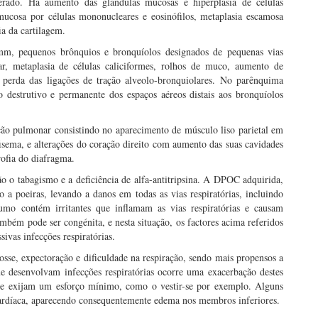
rado. Há aumento das glândulas mucosas e hiperplasia de células
 mucosa por células mononucleares e eosinófilos, metaplasia escamosa
ia da cartilagem.
3 mm, pequenos brônquios e bronquíolos designados de pequenas vias
ar, metaplasia de células caliciformes, rolhos de muco, aumento de
 e perda das ligações de tração alveolo-bronquiolares. No parênquima
 destrutivo e permanente dos espaços aéreos distais aos bronquíolos
ção pulmonar consistindo no aparecimento de músculo liso parietal em
fisema, e alterações do coração direito com aumento das suas cavidades
trofia do diafragma.
o o tabagismo e a deficiência de alfa-antitripsina. A DPOC adquirida,
 a poeiras, levando a danos em todas as vias respiratórias, incluindo
mo contém irritantes que inflamam as vias respiratórias e causam
ém pode ser congénita, e nesta situação, os factores acima referidos
ivas infecções respiratórias.
e, expectoração e dificuldade na respiração, sendo mais propensos a
ue desenvolvam infecções respiratórias ocorre uma exacerbação destes
ue exijam um esforço mínimo, como o vestir-se por exemplo. Alguns
ardíaca, aparecendo consequentemente edema nos membros inferiores.