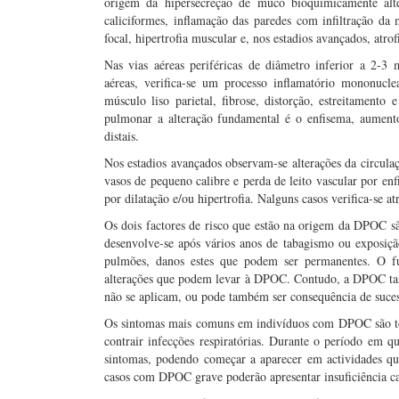
origem da hipersecreção de muco bioquimicamente alte
caliciformes, inflamação das paredes com infiltração da
focal, hipertrofia muscular e, nos estadios avançados, atrof
Nas vias aéreas periféricas de diâmetro inferior a 2-
aéreas, verifica-se um processo inflamatório mononucle
músculo liso parietal, fibrose, distorção, estreitamento
pulmonar a alteração fundamental é o enfisema, aumento
distais.
Nos estadios avançados observam-se alterações da circula
vasos de pequeno calibre e perda de leito vascular por en
por dilatação e/ou hipertrofia. Nalguns casos verifica-se a
Os dois factores de risco que estão na origem da DPOC sã
desenvolve-se após vários anos de tabagismo ou exposição
pulmões, danos estes que podem ser permanentes. O fu
alterações que podem levar à DPOC. Contudo, a DPOC tamb
não se aplicam, ou pode também ser consequência de sucess
Os sintomas mais comuns em indivíduos com DPOC são toss
contrair infecções respiratórias. Durante o período em q
sintomas, podendo começar a aparecer em actividades q
casos com DPOC grave poderão apresentar insuficiência c