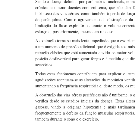
Sendo a doença definida por parâmetros funcionais, no
crónica, e mesmo doentes com enfisema, que não têm D
intrínseco das vias aéreas, como também à perda de forças
do parênquima. Com o agravamento da obstrução e da pe
limitação do fluxo expiratório durante o volume corrent
esforço e, posteriormente, mesmo em repouso.
A expiração torna-se mais lenta impedindo que o esvaziame
a um aumento de pressão adicional que é exigida aos múscu
retração elástica que está aumentada devido ao maior vo
posição desfavorável para gerar forças e à medida que dim
acessórios.
Todos estes fenómenos contribuem para explicar o a
agudizações acentuam-se as alterações da mecânica ventila
aumentando a frequência respiratória e, deste modo, os mú
A obstrução das vias aéreas periféricas não é uniforme, o 
verifica desde os estadios iniciais da doença. Estas alte
gasosas, vindo a originar hipoxemia e mais tardiamen
frequentemente a defeito da função muscular respiratória
também durante o sono e o exercício.