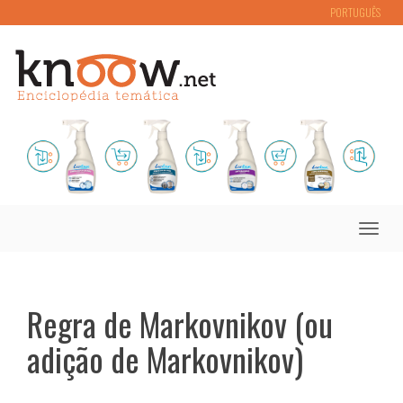
PORTUGUÊS
Toggle
naviga
Regra de Markovnikov (ou
adição de Markovnikov)