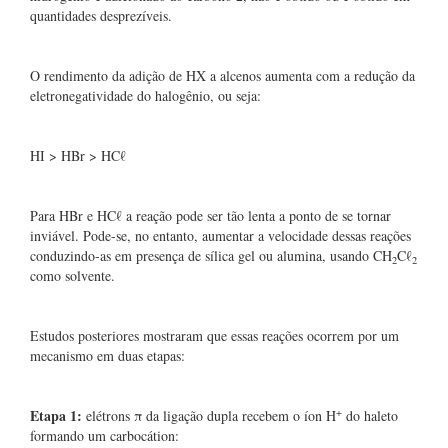
quantidades desprezíveis.
O rendimento da adição de HX a alcenos aumenta com a redução da
eletronegatividade do halogênio, ou seja:
HI > HBr > HCℓ
Para HBr e HCℓ a reação pode ser tão lenta a ponto de se tornar
inviável. Pode-se, no entanto, aumentar a velocidade dessas reações
conduzindo-as em presença de sílica gel ou alumina, usando CH
Cℓ
2
2
como solvente.
Estudos posteriores mostraram que essas reações ocorrem por um
mecanismo em duas etapas:
+
Etapa 1:
elétrons π da ligação dupla recebem o íon H
do haleto
formando um carbocátion: