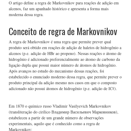
O artigo define a regra de Markovnikov para reações de adição em
alcenos, faz um apanhado histórico e apresenta a forma mais
moderna dessa regra.
Conceito de regra de Markovnikov
A regra de Markovnikov é uma regra que permite prever qual
produto será obtido em reações de adição de haletos de hidrogênio a
alcenos (p.e. adição de HBr ao propeno). Nessas reações o átomo de
hidrogênio é adicionado preferencialmente ao átomo de carbono da
ligação dupla que possui maior número de átomos de hidrogênio.
Após avanços no estudo do mecanismo dessas reações, foi
estabelecido o enunciado moderno dessa regra, que permite prever o
produto principal da adição mesmo nos casos em que o composto
adicionado não possui átomos de hidrogênio (p.e. adição de ICℓ).
Em 1870 o químico russo Vladimir Vasilyevich Markovnikov
(transliteração do cirílico Владимир Васильевич Марковников),
estabeleceu a partir de um grande número de observações
experimentais, aquilo que é conhecido como a regra de
Markovnikov: