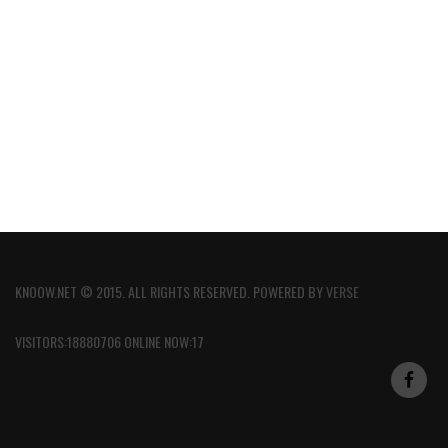
KNOOW.NET © 2015. ALL RIGHTS RESERVED. POWERED BY
VERSE
VISITORS:18880706 ONLINE NOW:17