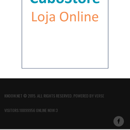
KNOOW.NET © 2015. ALL RIGHTS RESERVED. POWERED BY
VERSE
VISITORS:18899956 ONLINE NOW:3