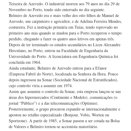
Teixeira de Azevedo. O industrial morreu aos 79 anos no dia 29 de
Novembro no Porto, tendo sido enterrado no dia seguinte.
Belmiro de Azevedo era o mais velho dos oito filhos de Manuel de
Azevedo, um carpinteiro e agricultor, e de Adelina Ferreira Mendes,
costureira. Fez a instrução primária em Tuías, tendo reprovado no
primeiro ano mas quando se mudou para o Porto recuperou o tempo
perdido, chegando a fazer os quatro anos letivos em apenas três.
Depois de ter terminado os estudos secundários no Liceu Alexandre
Herculano, no Porto, entrou na Faculdade de Engenharia da
Universidade do Porto. A licenciatura em Engenharia Química foi
concluída em 1964.
Ainda estudante, Belmiro de Azevedo entrou para a Efanor
(Empresa Fabril do Norte), localizada na Senhora da Hora. Pouco
depois ingressou na Sonae (Sociedade Nacional de Estratificados),
cujo controlo viria a assumir em 1974.
Assim que assumiu o controlo da Sonae, esta empresa lançou-se nas
áreas dos hipermercados (Continente e Modelo), comunicações (o
jornal “Público”) e a das telecomunicações (Optimus).
Posteriormente, o grupo procurou expandir-se internacionalmente e
apostou no retalho especializado (Bonjour, Vobis, Worten ou
Sportzone). A partir de 1985, a Sonae passou a ser cotada na Bolsa
de Valores e Belmiro tornou-se accionista maioritário.