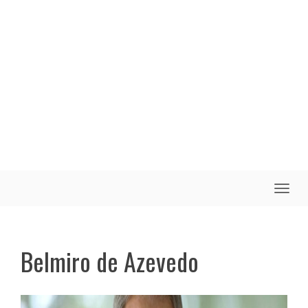
Toggle
naviga
Belmiro de Azevedo