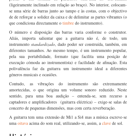
(ligeiramente inclinado em relação ao braço). No interior, colocam-
se uma série de barras junto ao tampo e às costas, com o objectivo
de de reforçar a solidez da caixa e de delimitar as partes vibrantes (o
que condiciona directamente o
timbre
do instrumento).
O número e disposição das barras varia conforme o construtor.
Aliás, importa salientar que a guitarra não é, de todo, um
instrumento
standardizado
, dado poder ser construída, também, em
diferentes tamanhos. Ao mesmo tempo, é um instrumento popular,
pela sua portabilidade, formato (que facilita uma posição de
execução cómoda ao instrumentista) e facilidade de afinação. Esta
polivalência faz da guitarra um instrumento ideal a diferentes
géneros musicais e ocasiões.
Contudo, as vibrações do instrumento são extremamente
amortecidas, o que origina um volume sonoro reduzido. Neste
sentido, para uma boa audição – entenda-se, sem recurso a
captadores e amplificadores (guitarra eléctrica) – exige-se salas de
concerto de pequenas dimensões, mas com certa reverberação.
A guitarra tem uma extensão de Mi1 a Si4 mas a música escreve-se
uma
oitava
acima do som real, utilizando-se, assim, a
clave
de sol.