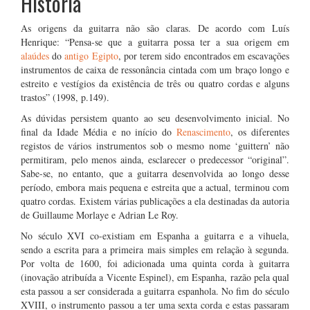
História
As origens da guitarra não são claras. De acordo com Luís
Henrique: “Pensa-se que a guitarra possa ter a sua origem em
alaúdes
do
antigo Egipto
, por terem sido encontrados em escavações
instrumentos de caixa de ressonância cintada com um braço longo e
estreito e vestígios da existência de três ou quatro cordas e alguns
trastos” (1998, p.149).
As dúvidas persistem quanto ao seu desenvolvimento inicial. No
final da Idade Média e no início do
Renascimento
, os diferentes
registos de vários instrumentos sob o mesmo nome ‘guittern’ não
permitiram, pelo menos ainda, esclarecer o predecessor “original”.
Sabe-se, no entanto, que a guitarra desenvolvida ao longo desse
período, embora mais pequena e estreita que a actual, terminou com
quatro cordas. Existem várias publicações a ela destinadas da autoria
de Guillaume Morlaye e Adrian Le Roy.
No século XVI co-existiam em Espanha a guitarra e a vihuela,
sendo a escrita para a primeira mais simples em relação à segunda.
Por volta de 1600, foi adicionada uma quinta corda à guitarra
(inovação atribuída a Vicente Espinel), em Espanha, razão pela qual
esta passou a ser considerada a guitarra espanhola. No fim do século
XVIII, o instrumento passou a ter uma sexta corda e estas passaram