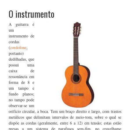
O instrumento
A guitarra é
um
instrumento de
cordas
(
cordofone
,
portanto)
dedilhadas, que
possui uma
caixa de
ressonância em
forma de 8 e
um tampo e
fundo planos;
no tampo pode
observar-se um
orifício circular, a boca. Tem um braço direito e largo, com trastos
metálicos que delimitam intervalos de meio-tom, sobre o qual se
dispõe as cordas (geralmente, entre 6 a 12) em tensão; estas estão
presas a um sistema de parafusos sem-fim, no cravelhame