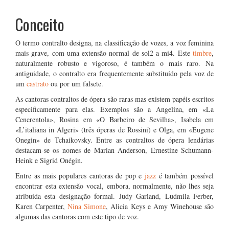
Conceito
O termo contralto designa, na classificação de vozes, a voz feminina
mais grave, com uma extensão normal de sol2 a mi4. Este
timbre
,
naturalmente robusto e vigoroso, é também o mais raro. Na
antiguidade, o contralto era frequentemente substituído pela voz de
um
castrato
ou por um falsete.
As cantoras contraltos de ópera são raras mas existem papéis escritos
especificamente para elas. Exemplos são a Angelina, em «La
Cenerentola», Rosina em «O Barbeiro de Sevilha», Isabela em
«L’italiana in Algeri» (três óperas de Rossini) e Olga, em «Eugene
Onegin» de Tchaikovsky. Entre as contraltos de ópera lendárias
destacam-se os nomes de Marian Anderson, Ernestine Schumann-
Heink e Sigrid Onégin.
Entre as mais populares cantoras de pop e
jazz
é também possível
encontrar esta extensão vocal, embora, normalmente, não lhes seja
atribuída esta designação formal. Judy Garland, Ludmila Ferber,
Karen Carpenter,
Nina Simone
, Alicia Keys e Amy Winehouse são
algumas das cantoras com este tipo de voz.