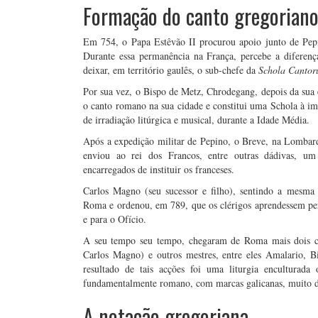
Formação do canto gregorian
Em 754, o Papa Estêvão II procurou apoio junto de Pep
Durante essa permanência na França, percebe a diferença
deixar, em território gaulês, o sub-chefe da
Schola Canto
Por sua vez, o Bispo de Metz, Chrodegang, depois da sua
o canto romano na sua cidade e constitui uma Schola à im
de irradiação litúrgica e musical, durante a Idade Média.
Após a expedição militar de Pepino, o Breve, na Lombardi
enviou ao rei dos Francos, entre outras dádivas, um
encarregados de instituir os franceses.
Carlos Magno (seu sucessor e filho), sentindo a mesma d
Roma e ordenou, em 789, que os clérigos aprendessem pe
e para o Ofício.
A seu tempo seu tempo, chegaram de Roma mais dois can
Carlos Magno) e outros mestres, entre eles Amalario, 
resultado de tais acções foi uma liturgia enculturad
fundamentalmente romano, com marcas galicanas, muito d
A notação gregoriana