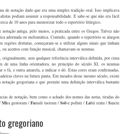
ma de notação dado que era uma simples tradição oral. Isso implicava
alistas podiam assumir a responsabilidade. E sabe-se que não era fácil
 cerca de 10 anos para memorizar todo o repertório litúrgico.
 notação antiga, pelo menos, a praticada entre os Gregos. Talvez não
sica adornada ou melismática. Contudo, quando o repertório se alargou
 regiões distintas, começaram-se a utilizar alguns sinais que tinham
is, ou acentos com função musical, chamavam-se neumas.
originalmente, sem qualquer referência interválica definida, por cima
em de uma linha orientadora, no princípio do século XI, os neumas
 o fá, e outra amarela, a indicar o dó. Estas cores eram confirmadas,
dadeiras claves na futura pauta. Em meados desse mesmo século, existe
 a notação gregoriana e que permite uma definição interválica bastante
ências de notação, bem como o achado dos nomes das notas, tiradas do
Mi
Fa
Sol
La
S
/
ra gestorum /
muli tuorum /
ve polluti /
bii reatu /
ancte
to gregoriano
laros: