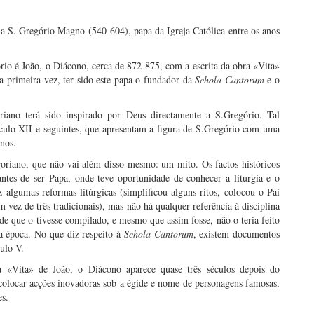
a S. Gregório Magno (540-604), papa da Igreja Católica entre os anos
rio é João, o Diácono, cerca de 872-875, com a escrita da obra «Vita»
a primeira vez, ter sido este papa o fundador da
Schola Cantorum
e o
ano terá sido inspirado por Deus directamente a S.Gregório. Tal
éculo XII e seguintes, que apresentam a figura de S.Gregório com uma
nos.
oriano, que não vai além disso mesmo: um mito. Os factos históricos
antes de ser Papa, onde teve oportunidade de conhecer a liturgia e o
z algumas reformas litúrgicas (simplificou alguns ritos, colocou o Pai
m vez de três tradicionais), mas não há qualquer referência à disciplina
de que o tivesse compilado, e mesmo que assim fosse, não o teria feito
 época. No que diz respeito à
Schola Cantorum
, existem documentos
ulo V.
(a «Vita» de João, o Diácono aparece quase três séculos depois do
 colocar acções inovadoras sob a égide e nome de personagens famosas,
es.