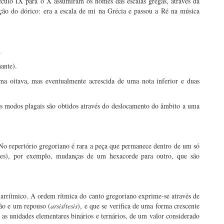
éculo IX para o X assumiram os nomes das escalas gregas, através da
ação do dórico: era a escala de mi na Grécia e passou a Ré na música
.
ante).
a oitava, mas eventualmente acrescida de uma nota inferior e duas
Os modos plagais são obtidos através do deslocamento do âmbito a uma
 No repertório gregoriano é rara a peça que permanece dentro de um só
s), por exemplo, mudanças de um hexacorde para outro, que são
a arrítmico. A ordem rítmica do canto gregoriano exprime-se através de
ão e um repouso (
arsis
/
tesis
), e que se verifica de uma forma crescente
 as unidades elementares binários e ternários, de um valor considerado