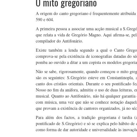
O mito gregoriano
A origem do canto gregoriano é frequentemente atribuída 
590 e 604.
A primeira pessoa a associar uma acção musical a S.Gregó
que relata a vida de Gregório Magno. Aqui afirma-se, pel
compilador do Antifonário.
Existe também a lenda segundo a qual o Canto Gregori
comprova-se pela existência de iconografias datadas do s
pomba ao ouvido a ditar a um copista os modelos gregoria
Não se sabe, rigorosamente, quando começou o mito greg
são os seguintes: S.Gregório esteve em Constantinopla, 
canto dos cristãos orientais. Durante o seu pontificado fe
Nosso no fim da anáfora, admitiu o uso de duas leituras, e
musical. Quanto ao Antifonário, não há qualquer garantia 
com música, uma vez que não se conhece notação daquela
que provam a existência de cantores organizados, já no séc
Para além dos factos, a tradição gregoriana é tardia 
pontificado de S.Gregório) e só se explica pelo hábito de
como forma de dar autoridade e universalidade às inovaçõ