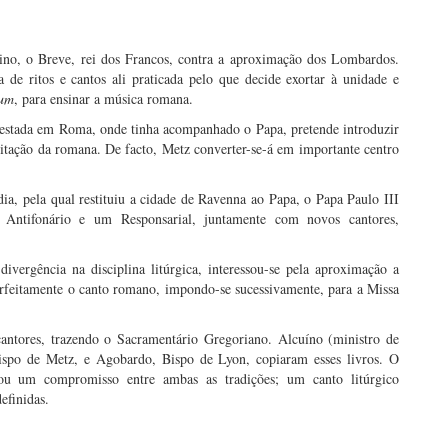
o
ino, o Breve, rei dos Francos, contra a aproximação dos Lombardos.
 de ritos e cantos ali praticada pelo que decide exortar à unidade e
rum
, para ensinar a música romana.
 estada em Roma, onde tinha acompanhado o Papa, pretende introduzir
itação da romana. De facto, Metz converter-se-á em importante centro
a, pela qual restituiu a cidade de Ravenna ao Papa, o Papa Paulo III
 Antifonário e um Responsarial, juntamente com novos cantores,
ivergência na disciplina litúrgica, interessou-se pela aproximação a
rfeitamente o canto romano, impondo-se sucessivamente, para a Missa
tores, trazendo o Sacramentário Gregoriano. Alcuíno (ministro de
Bispo de Metz, e Agobardo, Bispo de Lyon, copiaram esses livros. O
a ou um compromisso entre ambas as tradições; um canto litúrgico
efinidas.