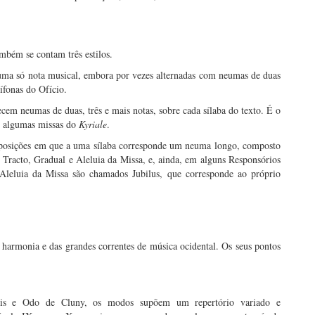
mbém se contam três estilos.
uma só nota musical, embora por vezes alternadas com neumas de duas
ífonas do Ofício.
em neumas de duas, três e mais notas, sobre cada sílaba do texto. É o
de algumas missas do
Kyriale
.
mposições em que a uma sílaba corresponde um neuma longo, composto
 Tracto, Gradual e Aleluia da Missa, e, ainda, em alguns Responsórios
 Aleluia da Missa são chamados Jubilus, que corresponde ao próprio
a harmonia e das grandes correntes de música ocidental. Os seus pontos
nsis e Odo de Cluny, os modos supõem um repertório variado e