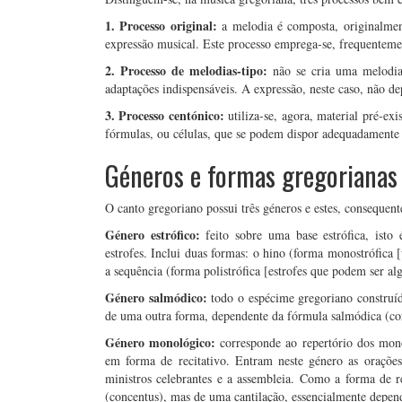
1. Processo original:
a melodia é composta, originalmen
expressão musical. Este processo emprega-se, frequenteme
2. Processo de melodias-tipo:
não se cria uma melodia
adaptações indispensáveis. A expressão, neste caso, não 
3. Processo centónico:
utiliza-se, agora, material pré-ex
fórmulas, ou células, que se podem dispor adequadamente
Géneros e formas gregorianas
O canto gregoriano possui três géneros e estes, consequen
Género estrófico:
feito sobre uma base estrófica, isto
estrofes. Inclui duas formas: o hino (forma monostrófica [
a sequência (forma polistrófica [estrofes que podem ser algo
Género salmódico:
todo o espécime gregoriano construí
de uma outra forma, dependente da fórmula salmódica (co
Género monológico:
corresponde ao repertório dos monó
em forma de recitativo. Entram neste género as orações,
ministros celebrantes e a assembleia. Como a forma de re
(concentus), mas de uma cantilação, essencialmente depend