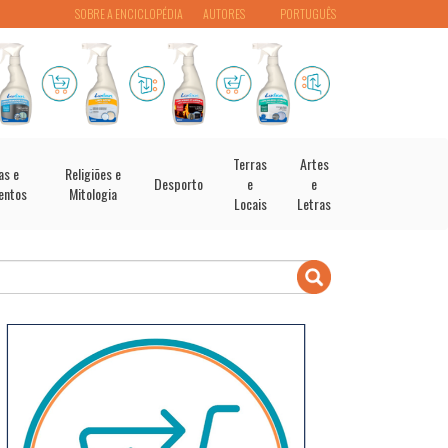
SOBRE A ENCICLOPÉDIA
AUTORES
PORTUGUÊS
Terras
Artes
as e
Religiões e
Desporto
e
e
entos
Mitologia
Locais
Letras