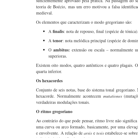
suficientemente aprovado pela prática. Na passagem do s
teoria de Boécio, mas um erro motivou a falsa identific
medieval.
Os elementos que caracterizam o modo gregoriano são:
finalis
A
: nota de repouso, final (espécie de tónica)
tenor
A
: nota melódica principal (espécie de domin
ambitus:
O
extensão ou escala – normalmente um
superioras.
Existem oito modos, quatro autênticos e quatro plagais. 
quarta inferior.
Os hexacordes
Conjunto de seis notas, base do sistema tonal gregoriano.
hexacorde. Normalmente acontecem
mutationes
(mutaçõe
verdadeiras modulações tonais.
O ritmo gregoriano
Ao contrário do que pode pensar, ritmo livre não signific
uma curva ou arco formado, basicamente, por uma elevaç
e envolvente. A relação de
arsis
e
tesis
estabelece-se sobre