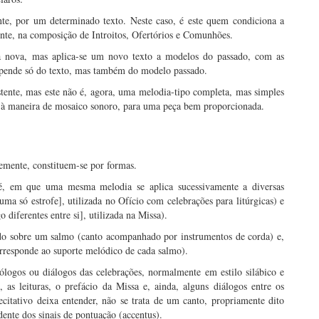
te, por um determinado texto. Neste caso, é este quem condiciona a
nte, na composição de Introitos, Ofertórios e Comunhões.
 nova, mas aplica-se um novo texto a modelos do passado, com as
depende só do texto, mas também do modelo passado.
istente, mas este não é, agora, uma melodia-tipo completa, mas simples
 à maneira de mosaico sonoro, para uma peça bem proporcionada.
temente, constituem-se por formas.
 é, em que uma mesma melodia se aplica sucessivamente a diversas
uma só estrofe], utilizada no Ofício com celebrações para litúrgicas) e
 diferentes entre si], utilizada na Missa).
do sobre um salmo (canto acompanhado por instrumentos de corda) e,
rresponde ao suporte melódico de cada salmo).
logos ou diálogos das celebrações, normalmente em estilo silábico e
 as leituras, o prefácio da Missa e, ainda, alguns diálogos entre os
citativo deixa entender, não se trata de um canto, propriamente dito
ente dos sinais de pontuação (accentus).