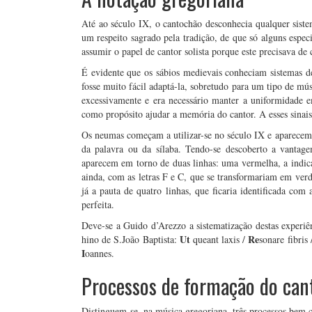
Até ao século IX, o cantochão desconhecia qualquer siste
um respeito sagrado pela tradição, de que só alguns especi
assumir o papel de cantor solista porque este precisava de
É evidente que os sábios medievais conheciam sistemas de
fosse muito fácil adaptá-la, sobretudo para um tipo de mú
excessivamente e era necessário manter a uniformidade em
como propósito ajudar a memória do cantor. A esses sina
Os neumas começam a utilizar-se no século IX e aparecem, 
da palavra ou da sílaba. Tendo-se descoberto a vantag
aparecem em torno de duas linhas: uma vermelha, a indicar
ainda, com as letras F e C, que se transformariam em ver
já a pauta de quatro linhas, que ficaria identificada com
perfeita.
Deve-se a Guido d’Arezzo a sistematização destas experi
Ut
Re
hino de S.João Baptista:
queant laxis /
sonare fibris 
I
oannes.
Processos de formação do can
Distinguem-se, na música gregoriana, três processos bem c