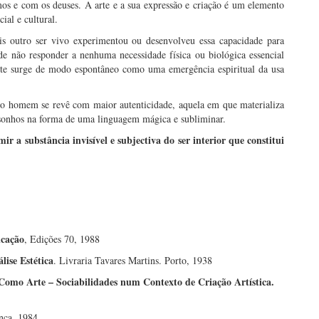
os e com os deuses. A arte e a sua expressão e criação é um elemento
ial e cultural.
ais outro ser vivo experimentou ou desenvolveu essa capacidade para
 de não responder a nenhuma necessidade física ou biológica essencial
rte surge de modo espontâneo como uma emergência espiritual da usa
e o homem se revê com maior autenticidade, aquela em que materializa
s sonhos na forma de uma linguagem mágica e subliminar.
mir a substância invisível e subjectiva do ser interior que constitui
icação
, Edições 70, 1988
lise Estética
. Livraria Tavares Martins. Porto, 1938
omo Arte – Sociabilidades num Contexto de Criação Artística.
nça, 1984