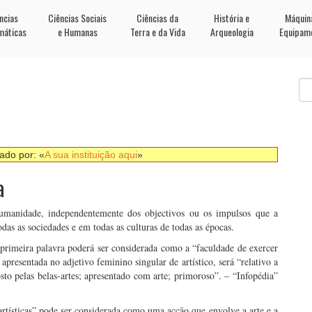
ncias
Ciências Sociais
Ciências da
História e
Máquin
máticas
e Humanas
Terra e da Vida
Arqueologia
Equipam
nado por: «
A sua instituição aqui
»
a
humanidade, independentemente dos objectivos ou os impulsos que a
s as sociedades e em todas as culturas de todas as épocas.
a primeira palavra poderá ser considerada como a “faculdade de exercer
 apresentada no adjetivo feminino singular de
artístico
, será “relativo a
gosto pelas belas-artes; apresentado com arte; primoroso”. – “Infopédia”
artísticas” pode ser considerada como uma acção que envolve a arte e a