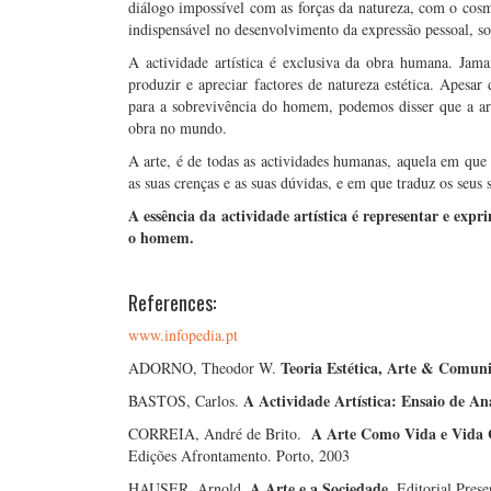
diálogo impossível com as forças da natureza, com o cosm
indispensável no desenvolvimento da expressão pessoal, soc
A actividade artística é exclusiva da obra humana. Jam
produzir e apreciar factores de natureza estética. Apesar
para a sobrevivência do homem, podemos disser que a a
obra no mundo.
A arte, é de todas as actividades humanas, aquela em qu
as suas crenças e as suas dúvidas, e em que traduz os seu
A essência da actividade artística é representar e expri
o homem.
References:
www.infopedia.pt
Teoria Estética, Arte & Comun
ADORNO, Theodor W.
A Actividade Artística: Ensaio de Aná
BASTOS, Carlos.
A Arte Como Vida e Vida C
CORREIA, André de Brito.
Edições Afrontamento. Porto, 2003
A Arte e a Sociedade.
HAUSER, Arnold.
Editorial Prese